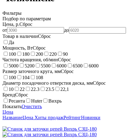
Фильтры
Подбор по параметрам
Цена, р.
Сброс
от
до
Товар в наличии
Сброс
Да
Мощность, Вт
Сброс
100
180
200
220
90
Частота вращения, об/мин
Сброс
5000
5200
5500
6000
6500
6000
Размер заточного круга, мм
Сброс
100
104
108
Диаметр посадочного отверстия диска, мм
Сброс
10
22
22.3
23.5
22,1
Бренд
Сброс
Ресанта
Huter
Вихрь
Показать
Очистить
Цена
Название
Цена
Хиты продаж
Рейтинг
Новинки