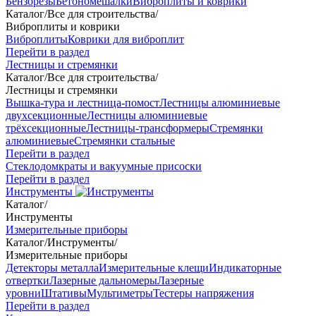
Бензорезы
Бетономешалки
Виброплиты и коврики
Каталог
/
Все для строительства
/
Виброплиты и коврики
Виброплиты
Коврики для виброплит
Перейти в раздел
Лестницы и стремянки
Каталог
/
Все для строительства
/
Лестницы и стремянки
Вышка-тура и лестница-помост
Лестницы алюминиевые
двухсекционные
Лестницы алюминиевые
трёхсекционные
Лестницы-трансформеры
Стремянки
алюминиевые
Стремянки стальные
Перейти в раздел
Стеклодомкраты и вакуумные присоски
Перейти в раздел
Инструменты
Каталог
/
Инструменты
Измерительные приборы
Каталог
/
Инструменты
/
Измерительные приборы
Детекторы металла
Измерительные клещи
Индикаторные
отвертки
Лазерные дальномеры
Лазерные
уровни
Штативы
Мультиметры
Тестеры напряжения
Перейти в раздел