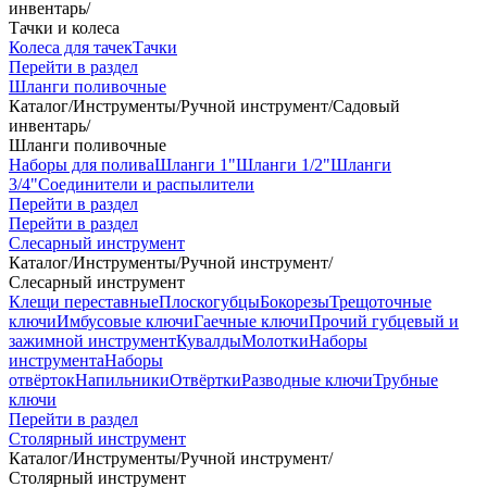
инвентарь
/
Тачки и колеса
Колеса для тачек
Тачки
Перейти в раздел
Шланги поливочные
Каталог
/
Инструменты
/
Ручной инструмент
/
Садовый
инвентарь
/
Шланги поливочные
Наборы для полива
Шланги 1"
Шланги 1/2"
Шланги
3/4"
Соединители и распылители
Перейти в раздел
Перейти в раздел
Слесарный инструмент
Каталог
/
Инструменты
/
Ручной инструмент
/
Слесарный инструмент
Клещи переставные
Плоскогубцы
Бокорезы
Трещоточные
ключи
Имбусовые ключи
Гаечные ключи
Прочий губцевый и
зажимной инструмент
Кувалды
Молотки
Наборы
инструмента
Наборы
отвёрток
Напильники
Отвёртки
Разводные ключи
Трубные
ключи
Перейти в раздел
Столярный инструмент
Каталог
/
Инструменты
/
Ручной инструмент
/
Столярный инструмент