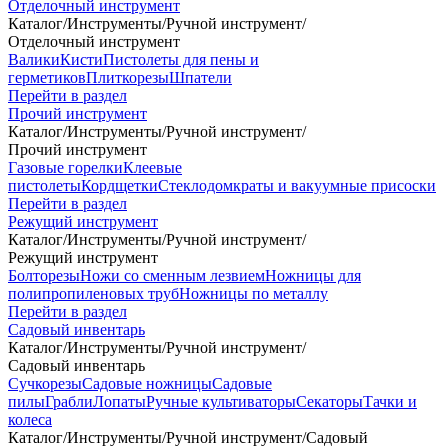
Отделочный инструмент
Каталог
/
Инструменты
/
Ручной инструмент
/
Отделочный инструмент
Валики
Кисти
Пистолеты для пены и
герметиков
Плиткорезы
Шпатели
Перейти в раздел
Прочий инструмент
Каталог
/
Инструменты
/
Ручной инструмент
/
Прочий инструмент
Газовые горелки
Клеевые
пистолеты
Кордщетки
Стеклодомкраты и вакуумные присоски
Перейти в раздел
Режущий инструмент
Каталог
/
Инструменты
/
Ручной инструмент
/
Режущий инструмент
Болторезы
Ножи со сменным лезвием
Ножницы для
полипропиленовых труб
Ножницы по металлу
Перейти в раздел
Садовый инвентарь
Каталог
/
Инструменты
/
Ручной инструмент
/
Садовый инвентарь
Сучкорезы
Садовые ножницы
Садовые
пилы
Грабли
Лопаты
Ручные культиваторы
Секаторы
Тачки и
колеса
Каталог
/
Инструменты
/
Ручной инструмент
/
Садовый