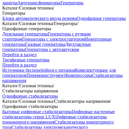
защиты
Автотрансформаторы
Генераторы
Каталог
/
Силовая техника
/
Генераторы
Блоки автоматического ввода резерва
Однофазные генераторы
Каталог
/
Силовая техника
/
Генераторы
/
Однофазные генераторы
Дизельные генераторы
Генераторы с ручным
стартером
Генераторы с электростартером
Инверторные
генераторы
Газовые генераторы
Двухтактные
генераторы
Генераторы с автозапуском
Перейти в раздел
Трехфазные генераторы
Перейти в раздел
Источники бесперебойного питания
Комплектующие для
генераторов
Пневмоинструмент
Компрессоры
Стабилизаторы
напряжения
Каталог
/
Силовая техника
/
Стабилизаторы напряжения
Однофазные стабилизаторы
Каталог
/
Силовая техника
/
Стабилизаторы напряжения
/
Однофазные стабилизаторы
Бытовые цифровые стабилизаторы
Цифровые настенные
стабилизаторы серии LUX
Цифровые стабилизаторы
пониженного напряжения
Стабилизаторы инверторного
типа
Стабилизаторы электромеханического