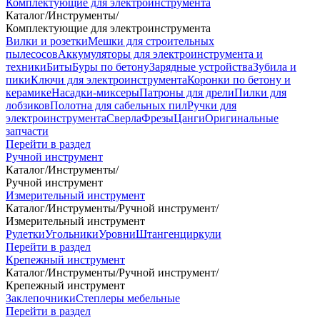
Комплектующие для электроинструмента
Каталог
/
Инструменты
/
Комплектующие для электроинструмента
Вилки и розетки
Мешки для строительных
пылесосов
Аккумуляторы для электроинструмента и
техники
Биты
Буры по бетону
Зарядные устройства
Зубила и
пики
Ключи для электроинструмента
Коронки по бетону и
керамике
Насадки-миксеры
Патроны для дрели
Пилки для
лобзиков
Полотна для сабельных пил
Ручки для
электроинструмента
Сверла
Фрезы
Цанги
Оригинальные
запчасти
Перейти в раздел
Ручной инструмент
Каталог
/
Инструменты
/
Ручной инструмент
Измерительный инструмент
Каталог
/
Инструменты
/
Ручной инструмент
/
Измерительный инструмент
Рулетки
Угольники
Уровни
Штангенциркули
Перейти в раздел
Крепежный инструмент
Каталог
/
Инструменты
/
Ручной инструмент
/
Крепежный инструмент
Заклепочники
Степлеры мебельные
Перейти в раздел