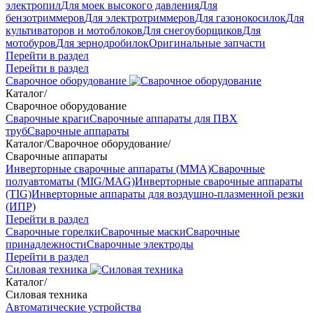
электропил
Для моек высокого давления
Для
бензотриммеров
Для электротриммеров
Для газонокосилок
Для
культиваторов и мотоблоков
Для снегоуборщиков
Для
мотобуров
Для зернодробилок
Оригинальные запчасти
Перейти в раздел
Перейти в раздел
Сварочное оборудование
Каталог
/
Сварочное оборудование
Сварочные краги
Сварочные аппараты для ПВХ
труб
Сварочные аппараты
Каталог
/
Сварочное оборудование
/
Сварочные аппараты
Инверторные сварочные аппараты (ММА)
Сварочные
полуавтоматы (MIG/MAG)
Инверторные сварочные аппараты
(TIG)
Инверторные аппараты для воздушно-плазменной резки
(ИПР)
Перейти в раздел
Сварочные горелки
Сварочные маски
Сварочные
принадлежности
Сварочные электроды
Перейти в раздел
Силовая техника
Каталог
/
Силовая техника
Автоматические устройства