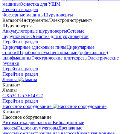
машины
Оснастка для УШМ
Перейти в раздел
Фрезерные машины
Шуруповерты
Каталог
/
Инструменты
/
Электроинструмент
/
Шуруповерты
Аккумуляторные шуруповерты
Сетевые
шуруповерты
Оснастка для шуруповертов
Перейти в раздел
Циркулярные (дисковые) пилы
Циркулярные
станки
Штроборезы
Эксцентриковые (орбитальные)
шлифмашины
Электрические плиткорезы
Электрические
рубанки
Перейти в раздел
Перейти в раздел
Лампы
Каталог
/
Лампы
GX53
GU5.3
Е14
Е27
Перейти в раздел
Насосное оборудование
Каталог
/
Насосное оборудование
Автоматика для насосов
Вибрационные
насосы
Гидроаккумуляторы
Дренажные
насосы
Комплектующие для насосов
Канализационные