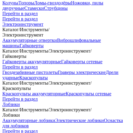
Колуны
Топоры
Ломы-гвоздодёры
Ножовки, пилы
двуручные
Стамески
Струбцины
Перейти в раздел
Перейти в раздел
Электроинструмент
Каталог
/
Инструменты
/
Электроинструмент
Аккумуляторные отвертки
Виброшлифовальные
машины
Гайковерты
Каталог
/
Инструменты
/
Электроинструмент
/
Гайковерты
Гайковерты аккумуляторные
Гайковерты сетевые
Перейти в раздел
Гвоздезабивные пистолеты
Граверы электрические
Дрели
ударные
Краскопульты
Каталог
/
Инструменты
/
Электроинструмент
/
Краскопульты
Краскопульты аккумуляторные
Краскопульты сетевые
Перейти в раздел
Лобзики
Каталог
/
Инструменты
/
Электроинструмент
/
Лобзики
Аккумуляторные лобзики
Электрические лобзики
Оснастка
для лобзиков
Перейти в раздел