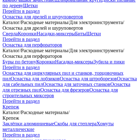
по дереву
Щетки
Перейти в раздел
Оснастка для дрелей и шуруповертов
Каталог
/
Расходные материалы
/
Для электроинструмента
/
Оснастка для дрелей и шуруповертов
Сверла
Коронки
Насадки-миксеры
Биты
Щетки
Перейти в раздел
Оснастка для перфораторов
Каталог
/
Расходные материалы
/
Для электроинструмента
/
Оснастка для перфораторов
Буры по бетону
Коронки
Насадки-миксеры
Зубила и пики
Перейти в раздел
Оснастка для циркулярных пил и станков, торцовочных
пил
Оснастка для лобзиков
Оснастка для штроборезов
Оснастка
для сабельных пил
Оснастка для заточных станков
Оснастка
для отрезных пил
Оснастка для фрезеров
Оснастка для
строительных миксеров
Перейти в раздел
Крепеж
Каталог
/
Расходные материалы
/
Крепеж
Заклёпки алюминиевые
Скобы для степлера
Хомуты
металлические
Перейти в раздел