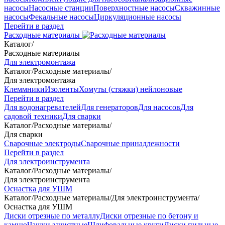
насосы
Насосные станции
Поверхностные насосы
Скважинные
насосы
Фекальные насосы
Циркуляционные насосы
Перейти в раздел
Расходные материалы
Каталог
/
Расходные материалы
Для электромонтажа
Каталог
/
Расходные материалы
/
Для электромонтажа
Клеммники
Изоленты
Хомуты (стяжки) нейлоновые
Перейти в раздел
Для водонагревателей
Для генераторов
Для насосов
Для
садовой техники
Для сварки
Каталог
/
Расходные материалы
/
Для сварки
Сварочные электроды
Сварочные принадлежности
Перейти в раздел
Для электроинструмента
Каталог
/
Расходные материалы
/
Для электроинструмента
Оснастка для УШМ
Каталог
/
Расходные материалы
/
Для электроинструмента
/
Оснастка для УШМ
Диски отрезные по металлу
Диски отрезные по бетону и
камню
Чашки зачистные
Шлифовальные круги
Диски пильные