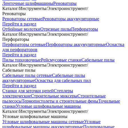
Ленточные шлифмашины
Реноваторы
Каталог
/
Инструменты
/
Электроинструмент
/
Реноваторы
Реноваторы сетевые
Реноваторы аккумуляторные
Перейти в раздел
Отбойные молотки
Отрезные пилы
Перфораторы
Каталог
/
Инструменты
/
Электроинструмент
/
Перфораторы
Перфораторы сетевые
Перфораторы аккумуляторные
Оснастка
для перфораторов
Перейти в раздел
Пилы торцовочные
Рейсмусовые станки
Сабельные пилы
Каталог
/
Инструменты
/
Электроинструмент
/
Сабельные пилы
Сабельные пилы сетевые
Сабельные пилы
аккумуляторные
Оснастка для сабельных пил
Перейти в раздел
Станки для заточки цепей
Степлеры
электрические
Строительные миксеры
Строительные
пылесосы
Термопистолеты и строительные фены
Точильные
станки
Угловые шлифовальные машины
Каталог
/
Инструменты
/
Электроинструмент
/
Угловые шлифовальные машины
Угловые шлифовальные машины сетевые
Угловые
шлифовальные машины аккумуляторные
Полировальные