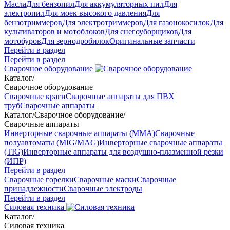
Масла
Для бензопил
Для аккумуляторных пил
Для
электропил
Для моек высокого давления
Для
бензотриммеров
Для электротриммеров
Для газонокосилок
Для
культиваторов и мотоблоков
Для снегоуборщиков
Для
мотобуров
Для зернодробилок
Оригинальные запчасти
Перейти в раздел
Перейти в раздел
Сварочное оборудование
Каталог
/
Сварочное оборудование
Сварочные краги
Сварочные аппараты для ПВХ
труб
Сварочные аппараты
Каталог
/
Сварочное оборудование
/
Сварочные аппараты
Инверторные сварочные аппараты (ММА)
Сварочные
полуавтоматы (MIG/MAG)
Инверторные сварочные аппараты
(TIG)
Инверторные аппараты для воздушно-плазменной резки
(ИПР)
Перейти в раздел
Сварочные горелки
Сварочные маски
Сварочные
принадлежности
Сварочные электроды
Перейти в раздел
Силовая техника
Каталог
/
Силовая техника