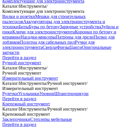
Комплектующие для электроинструмента
Каталог
/
Инструменты
/
Комплектующие для электроинструмента
Вилки и розетки
Мешки для строительных
пылесосов
Аккумуляторы для электроинструмента и
техники
Биты
Буры по бетону
Зарядные устройства
Зубила и
пики
Ключи для электроинструмента
Коронки по бетону и
керамике
Насадки-миксеры
Патроны для дрели
Пилки для
лобзиков
Полотна для сабельных пил
Ручки для
электроинструмента
Сверла
Фрезы
Цанги
Оригинальные
запчасти
Перейти в раздел
Ручной инструмент
Каталог
/
Инструменты
/
Ручной инструмент
Измерительный инструмент
Каталог
/
Инструменты
/
Ручной инструмент
/
Измерительный инструмент
Рулетки
Угольники
Уровни
Штангенциркули
Перейти в раздел
Крепежный инструмент
Каталог
/
Инструменты
/
Ручной инструмент
/
Крепежный инструмент
Заклепочники
Степлеры мебельные
Перейти в раздел