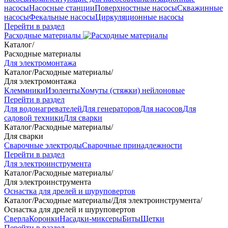
насосы
Насосные станции
Поверхностные насосы
Скважинные
насосы
Фекальные насосы
Циркуляционные насосы
Перейти в раздел
Расходные материалы
Каталог
/
Расходные материалы
Для электромонтажа
Каталог
/
Расходные материалы
/
Для электромонтажа
Клеммники
Изоленты
Хомуты (стяжки) нейлоновые
Перейти в раздел
Для водонагревателей
Для генераторов
Для насосов
Для
садовой техники
Для сварки
Каталог
/
Расходные материалы
/
Для сварки
Сварочные электроды
Сварочные принадлежности
Перейти в раздел
Для электроинструмента
Каталог
/
Расходные материалы
/
Для электроинструмента
Оснастка для дрелей и шуруповертов
Каталог
/
Расходные материалы
/
Для электроинструмента
/
Оснастка для дрелей и шуруповертов
Сверла
Коронки
Насадки-миксеры
Биты
Щетки
Перейти в раздел