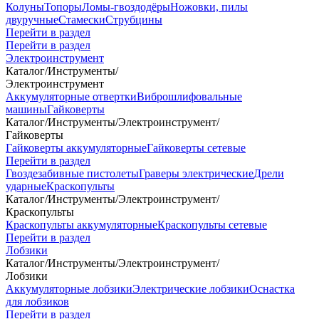
Колуны
Топоры
Ломы-гвоздодёры
Ножовки, пилы
двуручные
Стамески
Струбцины
Перейти в раздел
Перейти в раздел
Электроинструмент
Каталог
/
Инструменты
/
Электроинструмент
Аккумуляторные отвертки
Виброшлифовальные
машины
Гайковерты
Каталог
/
Инструменты
/
Электроинструмент
/
Гайковерты
Гайковерты аккумуляторные
Гайковерты сетевые
Перейти в раздел
Гвоздезабивные пистолеты
Граверы электрические
Дрели
ударные
Краскопульты
Каталог
/
Инструменты
/
Электроинструмент
/
Краскопульты
Краскопульты аккумуляторные
Краскопульты сетевые
Перейти в раздел
Лобзики
Каталог
/
Инструменты
/
Электроинструмент
/
Лобзики
Аккумуляторные лобзики
Электрические лобзики
Оснастка
для лобзиков
Перейти в раздел