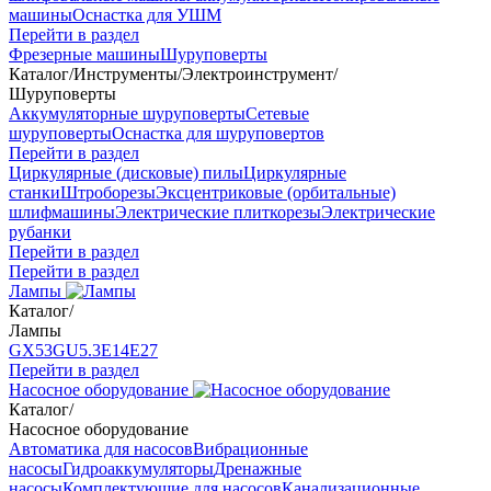
машины
Оснастка для УШМ
Перейти в раздел
Фрезерные машины
Шуруповерты
Каталог
/
Инструменты
/
Электроинструмент
/
Шуруповерты
Аккумуляторные шуруповерты
Сетевые
шуруповерты
Оснастка для шуруповертов
Перейти в раздел
Циркулярные (дисковые) пилы
Циркулярные
станки
Штроборезы
Эксцентриковые (орбитальные)
шлифмашины
Электрические плиткорезы
Электрические
рубанки
Перейти в раздел
Перейти в раздел
Лампы
Каталог
/
Лампы
GX53
GU5.3
Е14
Е27
Перейти в раздел
Насосное оборудование
Каталог
/
Насосное оборудование
Автоматика для насосов
Вибрационные
насосы
Гидроаккумуляторы
Дренажные
насосы
Комплектующие для насосов
Канализационные