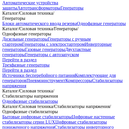
Автоматические устройства
защиты
Автотрансформаторы
Генераторы
Каталог
/
Силовая техника
/
Генераторы
Блоки автоматического ввода резерва
Однофазные генераторы
Каталог
/
Силовая техника
/
Генераторы
/
Однофазные генераторы
Дизельные генераторы
Генераторы с ручным
стартером
Генераторы с электростартером
Инверторные
генераторы
Газовые генераторы
Двухтактные
генераторы
Генераторы с автозапуском
Перейти в раздел
Трехфазные генераторы
Перейти в раздел
Источники бесперебойного питания
Комплектующие для
генераторов
Пневмоинструмент
Компрессоры
Стабилизаторы
напряжения
Каталог
/
Силовая техника
/
Стабилизаторы напряжения
Однофазные стабилизаторы
Каталог
/
Силовая техника
/
Стабилизаторы напряжения
/
Однофазные стабилизаторы
Бытовые цифровые стабилизаторы
Цифровые настенные
стабилизаторы серии LUX
Цифровые стабилизаторы
пониженного напряжения
Стабилизаторы инверторного