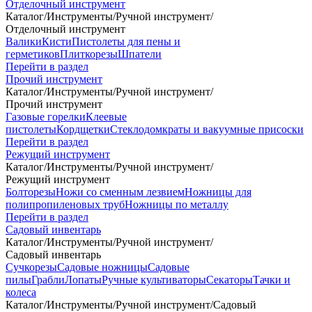
Отделочный инструмент
Каталог
/
Инструменты
/
Ручной инструмент
/
Отделочный инструмент
Валики
Кисти
Пистолеты для пены и
герметиков
Плиткорезы
Шпатели
Перейти в раздел
Прочий инструмент
Каталог
/
Инструменты
/
Ручной инструмент
/
Прочий инструмент
Газовые горелки
Клеевые
пистолеты
Кордщетки
Стеклодомкраты и вакуумные присоски
Перейти в раздел
Режущий инструмент
Каталог
/
Инструменты
/
Ручной инструмент
/
Режущий инструмент
Болторезы
Ножи со сменным лезвием
Ножницы для
полипропиленовых труб
Ножницы по металлу
Перейти в раздел
Садовый инвентарь
Каталог
/
Инструменты
/
Ручной инструмент
/
Садовый инвентарь
Сучкорезы
Садовые ножницы
Садовые
пилы
Грабли
Лопаты
Ручные культиваторы
Секаторы
Тачки и
колеса
Каталог
/
Инструменты
/
Ручной инструмент
/
Садовый