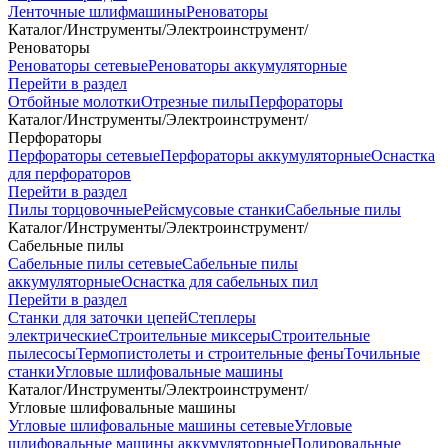
Ленточные шлифмашины
Реноваторы
Каталог
/
Инструменты
/
Электроинструмент
/
Реноваторы
Реноваторы сетевые
Реноваторы аккумуляторные
Перейти в раздел
Отбойные молотки
Отрезные пилы
Перфораторы
Каталог
/
Инструменты
/
Электроинструмент
/
Перфораторы
Перфораторы сетевые
Перфораторы аккумуляторные
Оснастка
для перфораторов
Перейти в раздел
Пилы торцовочные
Рейсмусовые станки
Сабельные пилы
Каталог
/
Инструменты
/
Электроинструмент
/
Сабельные пилы
Сабельные пилы сетевые
Сабельные пилы
аккумуляторные
Оснастка для сабельных пил
Перейти в раздел
Станки для заточки цепей
Степлеры
электрические
Строительные миксеры
Строительные
пылесосы
Термопистолеты и строительные фены
Точильные
станки
Угловые шлифовальные машины
Каталог
/
Инструменты
/
Электроинструмент
/
Угловые шлифовальные машины
Угловые шлифовальные машины сетевые
Угловые
шлифовальные машины аккумуляторные
Полировальные