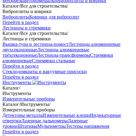
Бензорезы
Бетономешалки
Виброплиты и коврики
Каталог
/
Все для строительства
/
Виброплиты и коврики
Виброплиты
Коврики для виброплит
Перейти в раздел
Лестницы и стремянки
Каталог
/
Все для строительства
/
Лестницы и стремянки
Вышка-тура и лестница-помост
Лестницы алюминиевые
двухсекционные
Лестницы алюминиевые
трёхсекционные
Лестницы-трансформеры
Стремянки
алюминиевые
Стремянки стальные
Перейти в раздел
Стеклодомкраты и вакуумные присоски
Перейти в раздел
Инструменты
Каталог
/
Инструменты
Измерительные приборы
Каталог
/
Инструменты
/
Измерительные приборы
Детекторы металла
Измерительные клещи
Индикаторные
отвертки
Лазерные дальномеры
Лазерные
уровни
Штативы
Мультиметры
Тестеры напряжения
Перейти в раздел