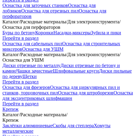
Оснастка для заточных станков
Оснастка для
лобзиков
Оснастка для отрезных пил
Оснастка для
перфораторов
Каталог
/
Расходные материалы
/
Для электроинструмента
/
Оснастка для перфораторов
Буры по бетону
Коронки
Насадки-миксеры
Зубила и пики
Перейти в раздел
Оснастка для сабельных пил
Оснастка для строительных
миксеров
Оснастка для УШМ
Каталог
/
Расходные материалы
/
Для электроинструмента
/
Оснастка для УШМ
Диски отрезные по металлу
Диски отрезные по бетону и
камню
Чашки зачистные
Шлифовальные круги
Диски пильные
по дереву
Щетки
Перейти в раздел
Оснастка для фрезеров
Оснастка для циркулярных пил и
станков, торцовочных пил
Оснастка для штроборезов
Оснастка
для эксцентриковых шлифмашин
Перейти в раздел
Крепеж
Каталог
/
Расходные материалы
/
Крепеж
Заклёпки алюминиевые
Скобы для степлера
Хомуты
металлические