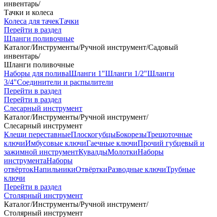
инвентарь
/
Тачки и колеса
Колеса для тачек
Тачки
Перейти в раздел
Шланги поливочные
Каталог
/
Инструменты
/
Ручной инструмент
/
Садовый
инвентарь
/
Шланги поливочные
Наборы для полива
Шланги 1"
Шланги 1/2"
Шланги
3/4"
Соединители и распылители
Перейти в раздел
Перейти в раздел
Слесарный инструмент
Каталог
/
Инструменты
/
Ручной инструмент
/
Слесарный инструмент
Клещи переставные
Плоскогубцы
Бокорезы
Трещоточные
ключи
Имбусовые ключи
Гаечные ключи
Прочий губцевый и
зажимной инструмент
Кувалды
Молотки
Наборы
инструмента
Наборы
отвёрток
Напильники
Отвёртки
Разводные ключи
Трубные
ключи
Перейти в раздел
Столярный инструмент
Каталог
/
Инструменты
/
Ручной инструмент
/
Столярный инструмент