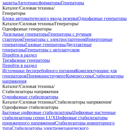
защиты
Автотрансформаторы
Генераторы
Каталог
/
Силовая техника
/
Генераторы
Блоки автоматического ввода резерва
Однофазные генераторы
Каталог
/
Силовая техника
/
Генераторы
/
Однофазные генераторы
Дизельные генераторы
Генераторы с ручным
стартером
Генераторы с электростартером
Инверторные
генераторы
Газовые генераторы
Двухтактные
генераторы
Генераторы с автозапуском
Перейти в раздел
Трехфазные генераторы
Перейти в раздел
Источники бесперебойного питания
Комплектующие для
генераторов
Пневмоинструмент
Компрессоры
Стабилизаторы
напряжения
Каталог
/
Силовая техника
/
Стабилизаторы напряжения
Однофазные стабилизаторы
Каталог
/
Силовая техника
/
Стабилизаторы напряжения
/
Однофазные стабилизаторы
Бытовые цифровые стабилизаторы
Цифровые настенные
стабилизаторы серии LUX
Цифровые стабилизаторы
пониженного напряжения
Стабилизаторы инверторного
типа
Стабилизаторы электромеханического