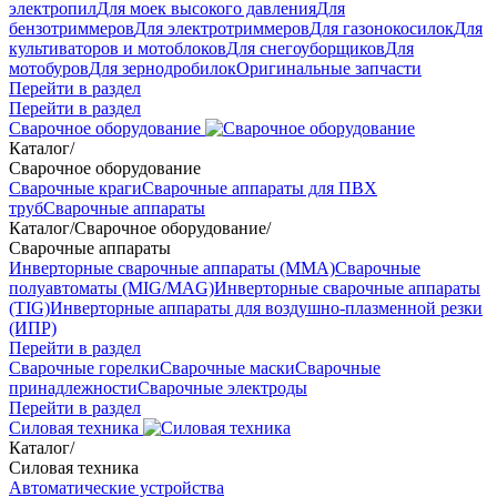
электропил
Для моек высокого давления
Для
бензотриммеров
Для электротриммеров
Для газонокосилок
Для
культиваторов и мотоблоков
Для снегоуборщиков
Для
мотобуров
Для зернодробилок
Оригинальные запчасти
Перейти в раздел
Перейти в раздел
Сварочное оборудование
Каталог
/
Сварочное оборудование
Сварочные краги
Сварочные аппараты для ПВХ
труб
Сварочные аппараты
Каталог
/
Сварочное оборудование
/
Сварочные аппараты
Инверторные сварочные аппараты (ММА)
Сварочные
полуавтоматы (MIG/MAG)
Инверторные сварочные аппараты
(TIG)
Инверторные аппараты для воздушно-плазменной резки
(ИПР)
Перейти в раздел
Сварочные горелки
Сварочные маски
Сварочные
принадлежности
Сварочные электроды
Перейти в раздел
Силовая техника
Каталог
/
Силовая техника
Автоматические устройства