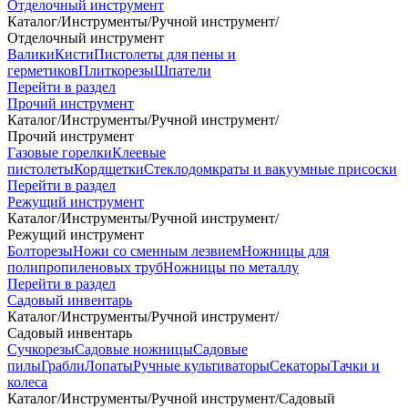
Отделочный инструмент
Каталог
/
Инструменты
/
Ручной инструмент
/
Отделочный инструмент
Валики
Кисти
Пистолеты для пены и
герметиков
Плиткорезы
Шпатели
Перейти в раздел
Прочий инструмент
Каталог
/
Инструменты
/
Ручной инструмент
/
Прочий инструмент
Газовые горелки
Клеевые
пистолеты
Кордщетки
Стеклодомкраты и вакуумные присоски
Перейти в раздел
Режущий инструмент
Каталог
/
Инструменты
/
Ручной инструмент
/
Режущий инструмент
Болторезы
Ножи со сменным лезвием
Ножницы для
полипропиленовых труб
Ножницы по металлу
Перейти в раздел
Садовый инвентарь
Каталог
/
Инструменты
/
Ручной инструмент
/
Садовый инвентарь
Сучкорезы
Садовые ножницы
Садовые
пилы
Грабли
Лопаты
Ручные культиваторы
Секаторы
Тачки и
колеса
Каталог
/
Инструменты
/
Ручной инструмент
/
Садовый