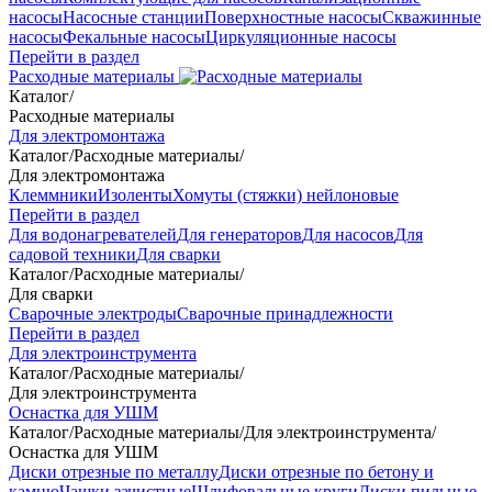
насосы
Насосные станции
Поверхностные насосы
Скважинные
насосы
Фекальные насосы
Циркуляционные насосы
Перейти в раздел
Расходные материалы
Каталог
/
Расходные материалы
Для электромонтажа
Каталог
/
Расходные материалы
/
Для электромонтажа
Клеммники
Изоленты
Хомуты (стяжки) нейлоновые
Перейти в раздел
Для водонагревателей
Для генераторов
Для насосов
Для
садовой техники
Для сварки
Каталог
/
Расходные материалы
/
Для сварки
Сварочные электроды
Сварочные принадлежности
Перейти в раздел
Для электроинструмента
Каталог
/
Расходные материалы
/
Для электроинструмента
Оснастка для УШМ
Каталог
/
Расходные материалы
/
Для электроинструмента
/
Оснастка для УШМ
Диски отрезные по металлу
Диски отрезные по бетону и
камню
Чашки зачистные
Шлифовальные круги
Диски пильные