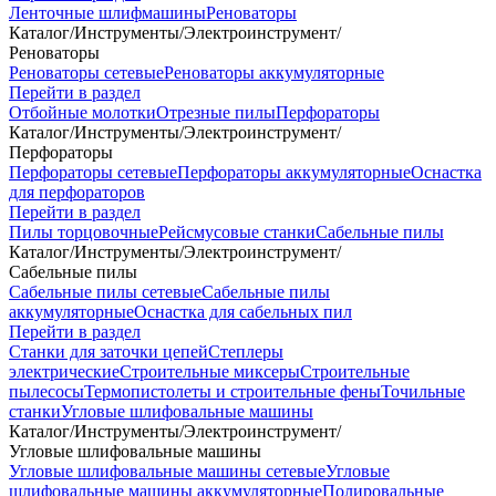
Ленточные шлифмашины
Реноваторы
Каталог
/
Инструменты
/
Электроинструмент
/
Реноваторы
Реноваторы сетевые
Реноваторы аккумуляторные
Перейти в раздел
Отбойные молотки
Отрезные пилы
Перфораторы
Каталог
/
Инструменты
/
Электроинструмент
/
Перфораторы
Перфораторы сетевые
Перфораторы аккумуляторные
Оснастка
для перфораторов
Перейти в раздел
Пилы торцовочные
Рейсмусовые станки
Сабельные пилы
Каталог
/
Инструменты
/
Электроинструмент
/
Сабельные пилы
Сабельные пилы сетевые
Сабельные пилы
аккумуляторные
Оснастка для сабельных пил
Перейти в раздел
Станки для заточки цепей
Степлеры
электрические
Строительные миксеры
Строительные
пылесосы
Термопистолеты и строительные фены
Точильные
станки
Угловые шлифовальные машины
Каталог
/
Инструменты
/
Электроинструмент
/
Угловые шлифовальные машины
Угловые шлифовальные машины сетевые
Угловые
шлифовальные машины аккумуляторные
Полировальные