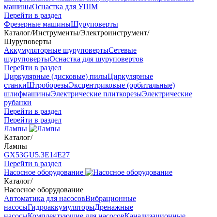
машины
Оснастка для УШМ
Перейти в раздел
Фрезерные машины
Шуруповерты
Каталог
/
Инструменты
/
Электроинструмент
/
Шуруповерты
Аккумуляторные шуруповерты
Сетевые
шуруповерты
Оснастка для шуруповертов
Перейти в раздел
Циркулярные (дисковые) пилы
Циркулярные
станки
Штроборезы
Эксцентриковые (орбитальные)
шлифмашины
Электрические плиткорезы
Электрические
рубанки
Перейти в раздел
Перейти в раздел
Лампы
Каталог
/
Лампы
GX53
GU5.3
Е14
Е27
Перейти в раздел
Насосное оборудование
Каталог
/
Насосное оборудование
Автоматика для насосов
Вибрационные
насосы
Гидроаккумуляторы
Дренажные
насосы
Комплектующие для насосов
Канализационные