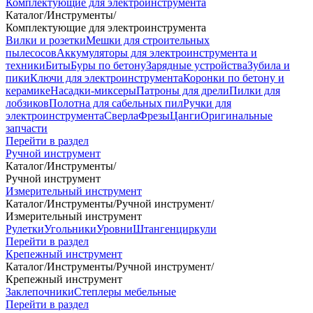
Комплектующие для электроинструмента
Каталог
/
Инструменты
/
Комплектующие для электроинструмента
Вилки и розетки
Мешки для строительных
пылесосов
Аккумуляторы для электроинструмента и
техники
Биты
Буры по бетону
Зарядные устройства
Зубила и
пики
Ключи для электроинструмента
Коронки по бетону и
керамике
Насадки-миксеры
Патроны для дрели
Пилки для
лобзиков
Полотна для сабельных пил
Ручки для
электроинструмента
Сверла
Фрезы
Цанги
Оригинальные
запчасти
Перейти в раздел
Ручной инструмент
Каталог
/
Инструменты
/
Ручной инструмент
Измерительный инструмент
Каталог
/
Инструменты
/
Ручной инструмент
/
Измерительный инструмент
Рулетки
Угольники
Уровни
Штангенциркули
Перейти в раздел
Крепежный инструмент
Каталог
/
Инструменты
/
Ручной инструмент
/
Крепежный инструмент
Заклепочники
Степлеры мебельные
Перейти в раздел