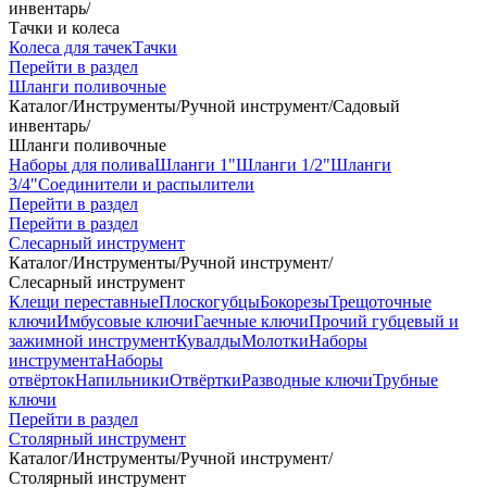
инвентарь
/
Тачки и колеса
Колеса для тачек
Тачки
Перейти в раздел
Шланги поливочные
Каталог
/
Инструменты
/
Ручной инструмент
/
Садовый
инвентарь
/
Шланги поливочные
Наборы для полива
Шланги 1"
Шланги 1/2"
Шланги
3/4"
Соединители и распылители
Перейти в раздел
Перейти в раздел
Слесарный инструмент
Каталог
/
Инструменты
/
Ручной инструмент
/
Слесарный инструмент
Клещи переставные
Плоскогубцы
Бокорезы
Трещоточные
ключи
Имбусовые ключи
Гаечные ключи
Прочий губцевый и
зажимной инструмент
Кувалды
Молотки
Наборы
инструмента
Наборы
отвёрток
Напильники
Отвёртки
Разводные ключи
Трубные
ключи
Перейти в раздел
Столярный инструмент
Каталог
/
Инструменты
/
Ручной инструмент
/
Столярный инструмент