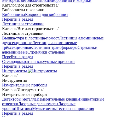
Бензорезы
Бетономешалки
Виброплиты и коврики
Каталог
/
Все для строительства
/
Виброплиты и коврики
Виброплиты
Коврики для виброплит
Перейти в раздел
Лестницы и стремянки
Каталог
/
Все для строительства
/
Лестницы и стремянки
Вышка-тура и лестница-помост
Лестницы алюминиевые
двухсекционные
Лестницы алюминиевые
трёхсекционные
Лестницы-трансформеры
Стремянки
алюминиевые
Стремянки стальные
Перейти в раздел
Стеклодомкраты и вакуумные присоски
Перейти в раздел
Инструменты
Каталог
/
Инструменты
Измерительные приборы
Каталог
/
Инструменты
/
Измерительные приборы
Детекторы металла
Измерительные клещи
Индикаторные
отвертки
Лазерные дальномеры
Лазерные
уровни
Штативы
Мультиметры
Тестеры напряжения
Перейти в раздел