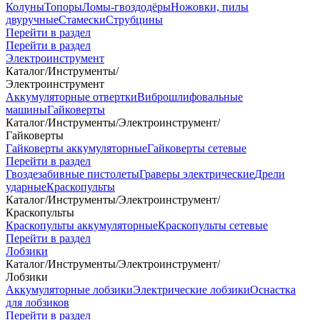
Колуны
Топоры
Ломы-гвоздодёры
Ножовки, пилы
двуручные
Стамески
Струбцины
Перейти в раздел
Перейти в раздел
Электроинструмент
Каталог
/
Инструменты
/
Электроинструмент
Аккумуляторные отвертки
Виброшлифовальные
машины
Гайковерты
Каталог
/
Инструменты
/
Электроинструмент
/
Гайковерты
Гайковерты аккумуляторные
Гайковерты сетевые
Перейти в раздел
Гвоздезабивные пистолеты
Граверы электрические
Дрели
ударные
Краскопульты
Каталог
/
Инструменты
/
Электроинструмент
/
Краскопульты
Краскопульты аккумуляторные
Краскопульты сетевые
Перейти в раздел
Лобзики
Каталог
/
Инструменты
/
Электроинструмент
/
Лобзики
Аккумуляторные лобзики
Электрические лобзики
Оснастка
для лобзиков
Перейти в раздел