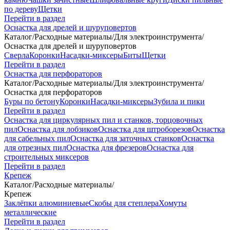
по дереву
Щетки
Перейти в раздел
Оснастка для дрелей и шуруповертов
Каталог
/
Расходные материалы
/
Для электроинструмента
/
Оснастка для дрелей и шуруповертов
Сверла
Коронки
Насадки-миксеры
Биты
Щетки
Перейти в раздел
Оснастка для перфораторов
Каталог
/
Расходные материалы
/
Для электроинструмента
/
Оснастка для перфораторов
Буры по бетону
Коронки
Насадки-миксеры
Зубила и пики
Перейти в раздел
Оснастка для циркулярных пил и станков, торцовочных
пил
Оснастка для лобзиков
Оснастка для штроборезов
Оснастка
для сабельных пил
Оснастка для заточных станков
Оснастка
для отрезных пил
Оснастка для фрезеров
Оснастка для
строительных миксеров
Перейти в раздел
Крепеж
Каталог
/
Расходные материалы
/
Крепеж
Заклёпки алюминиевые
Скобы для степлера
Хомуты
металлические
Перейти в раздел