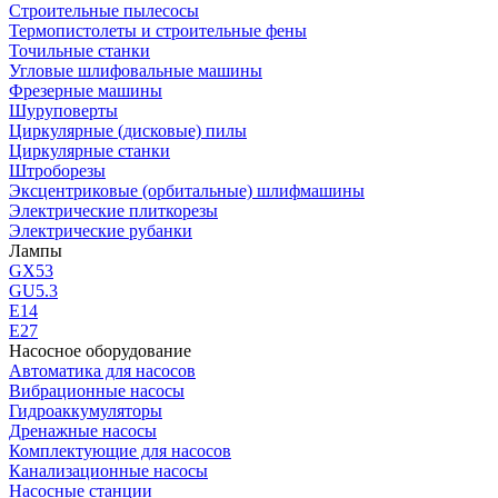
Строительные пылесосы
Термопистолеты и строительные фены
Точильные станки
Угловые шлифовальные машины
Фрезерные машины
Шуруповерты
Циркулярные (дисковые) пилы
Циркулярные станки
Штроборезы
Эксцентриковые (орбитальные) шлифмашины
Электрические плиткорезы
Электрические рубанки
Лампы
GX53
GU5.3
Е14
Е27
Насосное оборудование
Автоматика для насосов
Вибрационные насосы
Гидроаккумуляторы
Дренажные насосы
Комплектующие для насосов
Канализационные насосы
Насосные станции