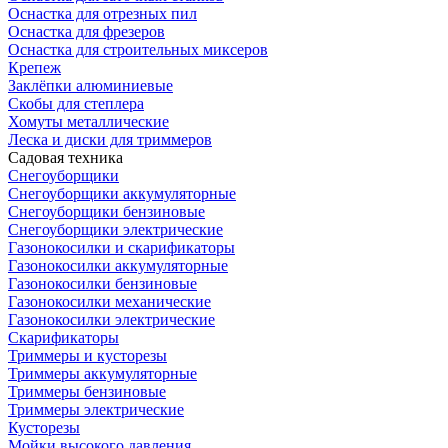
Оснастка для отрезных пил
Оснастка для фрезеров
Оснастка для строительных миксеров
Крепеж
Заклёпки алюминиевые
Скобы для степлера
Хомуты металлические
Леска и диски для триммеров
Садовая техника
Снегоуборщики
Снегоуборщики аккумуляторные
Снегоуборщики бензиновые
Снегоуборщики электрические
Газонокосилки и скарификаторы
Газонокосилки аккумуляторные
Газонокосилки бензиновые
Газонокосилки механические
Газонокосилки электрические
Скарификаторы
Триммеры и кусторезы
Триммеры аккумуляторные
Триммеры бензиновые
Триммеры электрические
Кусторезы
Мойки высокого давления