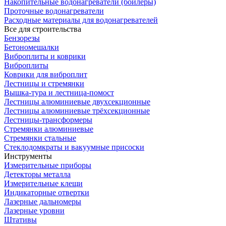
Накопительные водонагреватели (бойлеры)
Проточные водонагреватели
Расходные материалы для водонагревателей
Все для строительства
Бензорезы
Бетономешалки
Виброплиты и коврики
Виброплиты
Коврики для виброплит
Лестницы и стремянки
Вышка-тура и лестница-помост
Лестницы алюминиевые двухсекционные
Лестницы алюминиевые трёхсекционные
Лестницы-трансформеры
Стремянки алюминиевые
Стремянки стальные
Стеклодомкраты и вакуумные присоски
Инструменты
Измерительные приборы
Детекторы металла
Измерительные клещи
Индикаторные отвертки
Лазерные дальномеры
Лазерные уровни
Штативы