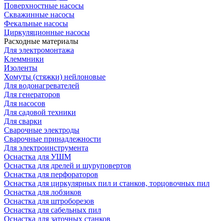
Поверхностные насосы
Скважинные насосы
Фекальные насосы
Циркуляционные насосы
Расходные материалы
Для электромонтажа
Клеммники
Изоленты
Хомуты (стяжки) нейлоновые
Для водонагревателей
Для генераторов
Для насосов
Для садовой техники
Для сварки
Сварочные электроды
Сварочные принадлежности
Для электроинструмента
Оснастка для УШМ
Оснастка для дрелей и шуруповертов
Оснастка для перфораторов
Оснастка для циркулярных пил и станков, торцовочных пил
Оснастка для лобзиков
Оснастка для штроборезов
Оснастка для сабельных пил
Оснастка для заточных станков