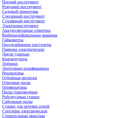
Прочий инструмент
Режущий инструмент
Садовый инвентарь
Слесарный инструмент
Столярный инструмент
Электроинструмент
Аккумуляторные отвертки
Виброшлифовальные машины
Гайковерты
Гвоздезабивные пистолеты
Граверы электрические
Дрели ударные
Краскопульты
Лобзики
Ленточные шлифмашины
Реноваторы
Отбойные молотки
Отрезные пилы
Перфораторы
Пилы торцовочные
Рейсмусовые станки
Сабельные пилы
Станки для заточки цепей
Степлеры электрические
Строительные миксеры