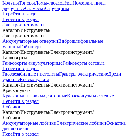
Колуны
Топоры
Ломы-гвоздодёры
Ножовки, пилы
двуручные
Стамески
Струбцины
Перейти в раздел
Перейти в раздел
Электроинструмент
Каталог
/
Инструменты
/
Электроинструмент
Аккумуляторные отвертки
Виброшлифовальные
машины
Гайковерты
Каталог
/
Инструменты
/
Электроинструмент
/
Гайковерты
Гайковерты аккумуляторные
Гайковерты сетевые
Перейти в раздел
Гвоздезабивные пистолеты
Граверы электрические
Дрели
ударные
Краскопульты
Каталог
/
Инструменты
/
Электроинструмент
/
Краскопульты
Краскопульты аккумуляторные
Краскопульты сетевые
Перейти в раздел
Лобзики
Каталог
/
Инструменты
/
Электроинструмент
/
Лобзики
Аккумуляторные лобзики
Электрические лобзики
Оснастка
для лобзиков
Перейти в раздел