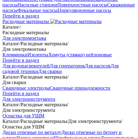
насосы
Насосные станции
Поверхностные насосы
Скважинные
насосы
Фекальные насосы
Циркуляционные насосы
Перейти в раздел
Расходные материалы
Каталог
/
Расходные материалы
Для электромонтажа
Каталог
/
Расходные материалы
/
Для электромонтажа
Клеммники
Изоленты
Хомуты (стяжки) нейлоновые
Перейти в раздел
Для водонагревателей
Для генераторов
Для насосов
Для
садовой техники
Для сварки
Каталог
/
Расходные материалы
/
Для сварки
Сварочные электроды
Сварочные принадлежности
Перейти в раздел
Для электроинструмента
Каталог
/
Расходные материалы
/
Для электроинструмента
Оснастка для УШМ
Каталог
/
Расходные материалы
/
Для электроинструмента
/
Оснастка для УШМ
Диски отрезные по металлу
Диски отрезные по бетону и
камню
Чашки зачистные
Шлифовальные круги
Диски пильные