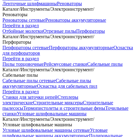
Ленточные шлифмашины
Реноваторы
Каталог
/
Инструменты
/
Электроинструмент
/
Реноваторы
Реноваторы сетевые
Реноваторы аккумуляторные
Перейти в раздел
Отбойные молотки
Отрезные пилы
Перфораторы
Каталог
/
Инструменты
/
Электроинструмент
/
Перфораторы
Перфораторы сетевые
Перфораторы аккумуляторные
Оснастка
для перфораторов
Перейти в раздел
Пилы торцовочные
Рейсмусовые станки
Сабельные пилы
Каталог
/
Инструменты
/
Электроинструмент
/
Сабельные пилы
Сабельные пилы сетевые
Сабельные пилы
аккумуляторные
Оснастка для сабельных пил
Перейти в раздел
Станки для заточки цепей
Степлеры
электрические
Строительные миксеры
Строительные
пылесосы
Термопистолеты и строительные фены
Точильные
станки
Угловые шлифовальные машины
Каталог
/
Инструменты
/
Электроинструмент
/
Угловые шлифовальные машины
Угловые шлифовальные машины сетевые
Угловые
шлифовальные машины аккумуляторные
Полировальные