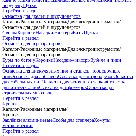
по дереву
Щетки
Перейти в раздел
Оснастка для дрелей и шуруповертов
Каталог
/
Расходные материалы
/
Для электроинструмента
/
Оснастка для дрелей и шуруповертов
Сверла
Коронки
Насадки-миксеры
Биты
Щетки
Перейти в раздел
Оснастка для перфораторов
Каталог
/
Расходные материалы
/
Для электроинструмента
/
Оснастка для перфораторов
Буры по бетону
Коронки
Насадки-миксеры
Зубила и пики
Перейти в раздел
Оснастка для циркулярных пил и станков, торцовочных
пил
Оснастка для лобзиков
Оснастка для штроборезов
Оснастка
для сабельных пил
Оснастка для заточных станков
Оснастка
для отрезных пил
Оснастка для фрезеров
Оснастка для
строительных миксеров
Перейти в раздел
Крепеж
Каталог
/
Расходные материалы
/
Крепеж
Заклёпки алюминиевые
Скобы для степлера
Хомуты
металлические
Перейти в раздел