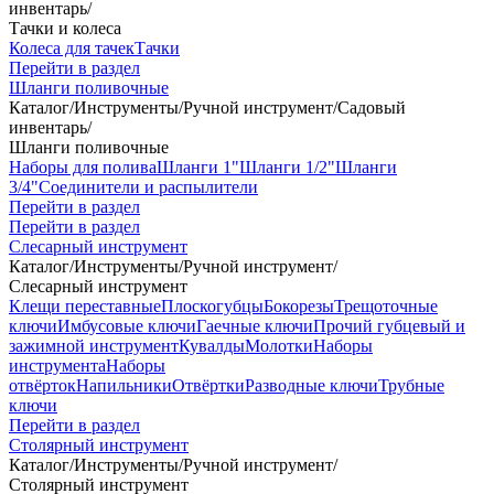
инвентарь
/
Тачки и колеса
Колеса для тачек
Тачки
Перейти в раздел
Шланги поливочные
Каталог
/
Инструменты
/
Ручной инструмент
/
Садовый
инвентарь
/
Шланги поливочные
Наборы для полива
Шланги 1"
Шланги 1/2"
Шланги
3/4"
Соединители и распылители
Перейти в раздел
Перейти в раздел
Слесарный инструмент
Каталог
/
Инструменты
/
Ручной инструмент
/
Слесарный инструмент
Клещи переставные
Плоскогубцы
Бокорезы
Трещоточные
ключи
Имбусовые ключи
Гаечные ключи
Прочий губцевый и
зажимной инструмент
Кувалды
Молотки
Наборы
инструмента
Наборы
отвёрток
Напильники
Отвёртки
Разводные ключи
Трубные
ключи
Перейти в раздел
Столярный инструмент
Каталог
/
Инструменты
/
Ручной инструмент
/
Столярный инструмент