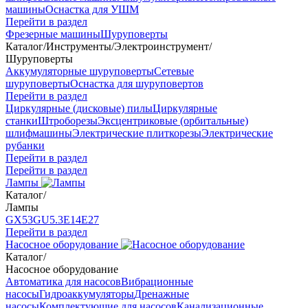
машины
Оснастка для УШМ
Перейти в раздел
Фрезерные машины
Шуруповерты
Каталог
/
Инструменты
/
Электроинструмент
/
Шуруповерты
Аккумуляторные шуруповерты
Сетевые
шуруповерты
Оснастка для шуруповертов
Перейти в раздел
Циркулярные (дисковые) пилы
Циркулярные
станки
Штроборезы
Эксцентриковые (орбитальные)
шлифмашины
Электрические плиткорезы
Электрические
рубанки
Перейти в раздел
Перейти в раздел
Лампы
Каталог
/
Лампы
GX53
GU5.3
Е14
Е27
Перейти в раздел
Насосное оборудование
Каталог
/
Насосное оборудование
Автоматика для насосов
Вибрационные
насосы
Гидроаккумуляторы
Дренажные
насосы
Комплектующие для насосов
Канализационные