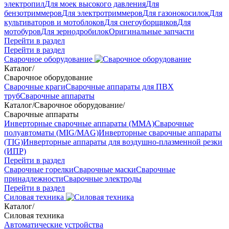
электропил
Для моек высокого давления
Для
бензотриммеров
Для электротриммеров
Для газонокосилок
Для
культиваторов и мотоблоков
Для снегоуборщиков
Для
мотобуров
Для зернодробилок
Оригинальные запчасти
Перейти в раздел
Перейти в раздел
Сварочное оборудование
Каталог
/
Сварочное оборудование
Сварочные краги
Сварочные аппараты для ПВХ
труб
Сварочные аппараты
Каталог
/
Сварочное оборудование
/
Сварочные аппараты
Инверторные сварочные аппараты (ММА)
Сварочные
полуавтоматы (MIG/MAG)
Инверторные сварочные аппараты
(TIG)
Инверторные аппараты для воздушно-плазменной резки
(ИПР)
Перейти в раздел
Сварочные горелки
Сварочные маски
Сварочные
принадлежности
Сварочные электроды
Перейти в раздел
Силовая техника
Каталог
/
Силовая техника
Автоматические устройства