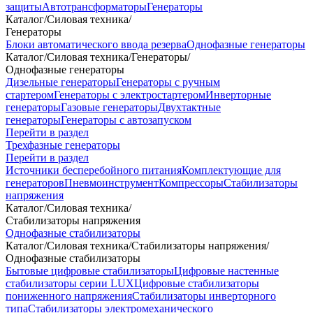
защиты
Автотрансформаторы
Генераторы
Каталог
/
Силовая техника
/
Генераторы
Блоки автоматического ввода резерва
Однофазные генераторы
Каталог
/
Силовая техника
/
Генераторы
/
Однофазные генераторы
Дизельные генераторы
Генераторы с ручным
стартером
Генераторы с электростартером
Инверторные
генераторы
Газовые генераторы
Двухтактные
генераторы
Генераторы с автозапуском
Перейти в раздел
Трехфазные генераторы
Перейти в раздел
Источники бесперебойного питания
Комплектующие для
генераторов
Пневмоинструмент
Компрессоры
Стабилизаторы
напряжения
Каталог
/
Силовая техника
/
Стабилизаторы напряжения
Однофазные стабилизаторы
Каталог
/
Силовая техника
/
Стабилизаторы напряжения
/
Однофазные стабилизаторы
Бытовые цифровые стабилизаторы
Цифровые настенные
стабилизаторы серии LUX
Цифровые стабилизаторы
пониженного напряжения
Стабилизаторы инверторного
типа
Стабилизаторы электромеханического