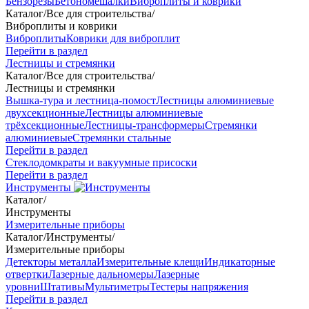
Бензорезы
Бетономешалки
Виброплиты и коврики
Каталог
/
Все для строительства
/
Виброплиты и коврики
Виброплиты
Коврики для виброплит
Перейти в раздел
Лестницы и стремянки
Каталог
/
Все для строительства
/
Лестницы и стремянки
Вышка-тура и лестница-помост
Лестницы алюминиевые
двухсекционные
Лестницы алюминиевые
трёхсекционные
Лестницы-трансформеры
Стремянки
алюминиевые
Стремянки стальные
Перейти в раздел
Стеклодомкраты и вакуумные присоски
Перейти в раздел
Инструменты
Каталог
/
Инструменты
Измерительные приборы
Каталог
/
Инструменты
/
Измерительные приборы
Детекторы металла
Измерительные клещи
Индикаторные
отвертки
Лазерные дальномеры
Лазерные
уровни
Штативы
Мультиметры
Тестеры напряжения
Перейти в раздел