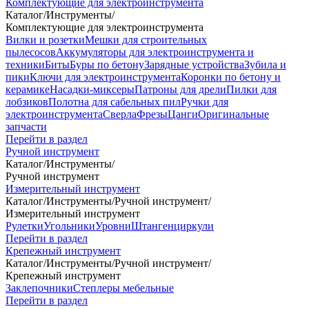
Комплектующие для электроинструмента
Каталог
/
Инструменты
/
Комплектующие для электроинструмента
Вилки и розетки
Мешки для строительных
пылесосов
Аккумуляторы для электроинструмента и
техники
Биты
Буры по бетону
Зарядные устройства
Зубила и
пики
Ключи для электроинструмента
Коронки по бетону и
керамике
Насадки-миксеры
Патроны для дрели
Пилки для
лобзиков
Полотна для сабельных пил
Ручки для
электроинструмента
Сверла
Фрезы
Цанги
Оригинальные
запчасти
Перейти в раздел
Ручной инструмент
Каталог
/
Инструменты
/
Ручной инструмент
Измерительный инструмент
Каталог
/
Инструменты
/
Ручной инструмент
/
Измерительный инструмент
Рулетки
Угольники
Уровни
Штангенциркули
Перейти в раздел
Крепежный инструмент
Каталог
/
Инструменты
/
Ручной инструмент
/
Крепежный инструмент
Заклепочники
Степлеры мебельные
Перейти в раздел