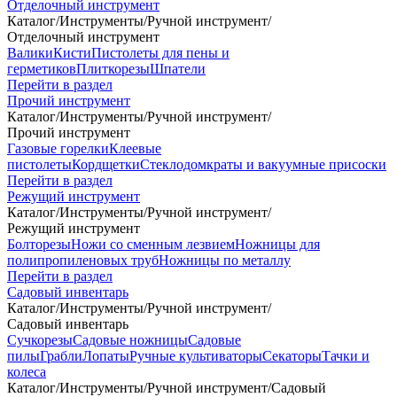
Отделочный инструмент
Каталог
/
Инструменты
/
Ручной инструмент
/
Отделочный инструмент
Валики
Кисти
Пистолеты для пены и
герметиков
Плиткорезы
Шпатели
Перейти в раздел
Прочий инструмент
Каталог
/
Инструменты
/
Ручной инструмент
/
Прочий инструмент
Газовые горелки
Клеевые
пистолеты
Кордщетки
Стеклодомкраты и вакуумные присоски
Перейти в раздел
Режущий инструмент
Каталог
/
Инструменты
/
Ручной инструмент
/
Режущий инструмент
Болторезы
Ножи со сменным лезвием
Ножницы для
полипропиленовых труб
Ножницы по металлу
Перейти в раздел
Садовый инвентарь
Каталог
/
Инструменты
/
Ручной инструмент
/
Садовый инвентарь
Сучкорезы
Садовые ножницы
Садовые
пилы
Грабли
Лопаты
Ручные культиваторы
Секаторы
Тачки и
колеса
Каталог
/
Инструменты
/
Ручной инструмент
/
Садовый