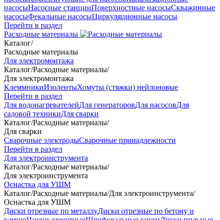
насосы
Насосные станции
Поверхностные насосы
Скважинные
насосы
Фекальные насосы
Циркуляционные насосы
Перейти в раздел
Расходные материалы
Каталог
/
Расходные материалы
Для электромонтажа
Каталог
/
Расходные материалы
/
Для электромонтажа
Клеммники
Изоленты
Хомуты (стяжки) нейлоновые
Перейти в раздел
Для водонагревателей
Для генераторов
Для насосов
Для
садовой техники
Для сварки
Каталог
/
Расходные материалы
/
Для сварки
Сварочные электроды
Сварочные принадлежности
Перейти в раздел
Для электроинструмента
Каталог
/
Расходные материалы
/
Для электроинструмента
Оснастка для УШМ
Каталог
/
Расходные материалы
/
Для электроинструмента
/
Оснастка для УШМ
Диски отрезные по металлу
Диски отрезные по бетону и
камню
Чашки зачистные
Шлифовальные круги
Диски пильные