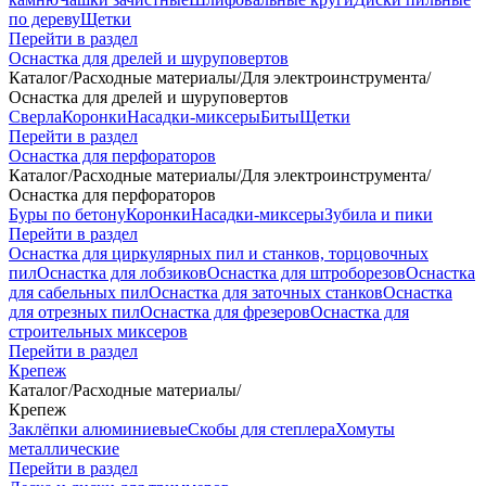
по дереву
Щетки
Перейти в раздел
Оснастка для дрелей и шуруповертов
Каталог
/
Расходные материалы
/
Для электроинструмента
/
Оснастка для дрелей и шуруповертов
Сверла
Коронки
Насадки-миксеры
Биты
Щетки
Перейти в раздел
Оснастка для перфораторов
Каталог
/
Расходные материалы
/
Для электроинструмента
/
Оснастка для перфораторов
Буры по бетону
Коронки
Насадки-миксеры
Зубила и пики
Перейти в раздел
Оснастка для циркулярных пил и станков, торцовочных
пил
Оснастка для лобзиков
Оснастка для штроборезов
Оснастка
для сабельных пил
Оснастка для заточных станков
Оснастка
для отрезных пил
Оснастка для фрезеров
Оснастка для
строительных миксеров
Перейти в раздел
Крепеж
Каталог
/
Расходные материалы
/
Крепеж
Заклёпки алюминиевые
Скобы для степлера
Хомуты
металлические
Перейти в раздел