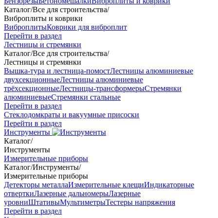
Бензорезы
Бетономешалки
Виброплиты и коврики
Каталог
/
Все для строительства
/
Виброплиты и коврики
Виброплиты
Коврики для виброплит
Перейти в раздел
Лестницы и стремянки
Каталог
/
Все для строительства
/
Лестницы и стремянки
Вышка-тура и лестница-помост
Лестницы алюминиевые
двухсекционные
Лестницы алюминиевые
трёхсекционные
Лестницы-трансформеры
Стремянки
алюминиевые
Стремянки стальные
Перейти в раздел
Стеклодомкраты и вакуумные присоски
Перейти в раздел
Инструменты
Каталог
/
Инструменты
Измерительные приборы
Каталог
/
Инструменты
/
Измерительные приборы
Детекторы металла
Измерительные клещи
Индикаторные
отвертки
Лазерные дальномеры
Лазерные
уровни
Штативы
Мультиметры
Тестеры напряжения
Перейти в раздел