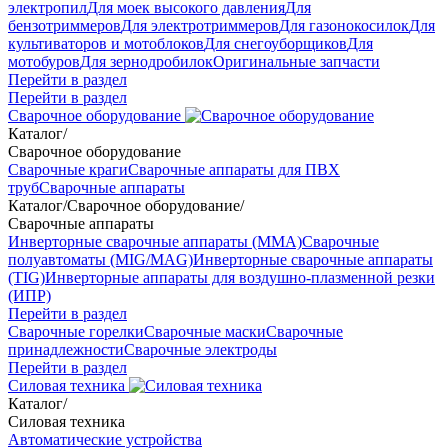
электропил
Для моек высокого давления
Для
бензотриммеров
Для электротриммеров
Для газонокосилок
Для
культиваторов и мотоблоков
Для снегоуборщиков
Для
мотобуров
Для зернодробилок
Оригинальные запчасти
Перейти в раздел
Перейти в раздел
Сварочное оборудование
Каталог
/
Сварочное оборудование
Сварочные краги
Сварочные аппараты для ПВХ
труб
Сварочные аппараты
Каталог
/
Сварочное оборудование
/
Сварочные аппараты
Инверторные сварочные аппараты (ММА)
Сварочные
полуавтоматы (MIG/MAG)
Инверторные сварочные аппараты
(TIG)
Инверторные аппараты для воздушно-плазменной резки
(ИПР)
Перейти в раздел
Сварочные горелки
Сварочные маски
Сварочные
принадлежности
Сварочные электроды
Перейти в раздел
Силовая техника
Каталог
/
Силовая техника
Автоматические устройства