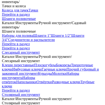
инвентарь
/
Тачки и колеса
Колеса для тачек
Тачки
Перейти в раздел
Шланги поливочные
Каталог
/
Инструменты
/
Ручной инструмент
/
Садовый
инвентарь
/
Шланги поливочные
Наборы для полива
Шланги 1"
Шланги 1/2"
Шланги
3/4"
Соединители и распылители
Перейти в раздел
Перейти в раздел
Слесарный инструмент
Каталог
/
Инструменты
/
Ручной инструмент
/
Слесарный инструмент
Клещи переставные
Плоскогубцы
Бокорезы
Трещоточные
ключи
Имбусовые ключи
Гаечные ключи
Прочий губцевый и
зажимной инструмент
Кувалды
Молотки
Наборы
инструмента
Наборы
отвёрток
Напильники
Отвёртки
Разводные ключи
Трубные
ключи
Перейти в раздел
Столярный инструмент
Каталог
/
Инструменты
/
Ручной инструмент
/
Столярный инструмент