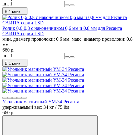
шт.
В 1 клик
Ролик 0,6-0,8 с наконечником 0,6 мм и 0,8 мм для Ресанта
САИПА серии LSD
мин. диаметр проволоки: 0.6 мм, макс. диаметр проволоки: 0.8
мм
660
p.
шт.
В 1 клик
Угольник магнитный УМ-34 Ресанта
удерживаемый вес: 34 кг / 75 lbs
660
p.