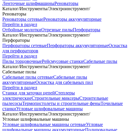
Ленточные шлифмашины
Реноваторы
Каталог
/
Инструменты
/
Электроинструмент
/
Реноваторы
Реноваторы сетевые
Реноваторы аккумуляторные
Перейти в раздел
Отбойные молотки
Отрезные пилы
Перфораторы
Каталог
/
Инструменты
/
Электроинструмент
/
Перфораторы
Перфораторы сетевые
Перфораторы аккумуляторные
Оснастка
для перфораторов
Перейти в раздел
Пилы торцовочные
Рейсмусовые станки
Сабельные пилы
Каталог
/
Инструменты
/
Электроинструмент
/
Сабельные пилы
Сабельные пилы сетевые
Сабельные пилы
аккумуляторные
Оснастка для сабельных пил
Перейти в раздел
Станки для заточки цепей
Степлеры
электрические
Строительные миксеры
Строительные
пылесосы
Термопистолеты и строительные фены
Точильные
станки
Угловые шлифовальные машины
Каталог
/
Инструменты
/
Электроинструмент
/
Угловые шлифовальные машины
Угловые шлифовальные машины сетевые
Угловые
шлифовальные машины аккумуляторные
Полировальные