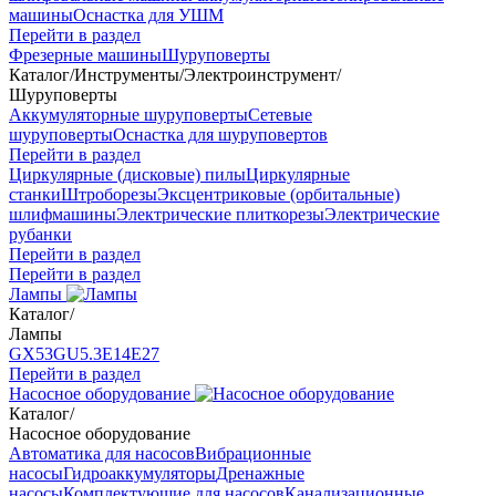
машины
Оснастка для УШМ
Перейти в раздел
Фрезерные машины
Шуруповерты
Каталог
/
Инструменты
/
Электроинструмент
/
Шуруповерты
Аккумуляторные шуруповерты
Сетевые
шуруповерты
Оснастка для шуруповертов
Перейти в раздел
Циркулярные (дисковые) пилы
Циркулярные
станки
Штроборезы
Эксцентриковые (орбитальные)
шлифмашины
Электрические плиткорезы
Электрические
рубанки
Перейти в раздел
Перейти в раздел
Лампы
Каталог
/
Лампы
GX53
GU5.3
Е14
Е27
Перейти в раздел
Насосное оборудование
Каталог
/
Насосное оборудование
Автоматика для насосов
Вибрационные
насосы
Гидроаккумуляторы
Дренажные
насосы
Комплектующие для насосов
Канализационные