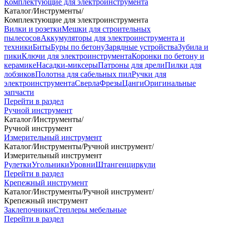
Комплектующие для электроинструмента
Каталог
/
Инструменты
/
Комплектующие для электроинструмента
Вилки и розетки
Мешки для строительных
пылесосов
Аккумуляторы для электроинструмента и
техники
Биты
Буры по бетону
Зарядные устройства
Зубила и
пики
Ключи для электроинструмента
Коронки по бетону и
керамике
Насадки-миксеры
Патроны для дрели
Пилки для
лобзиков
Полотна для сабельных пил
Ручки для
электроинструмента
Сверла
Фрезы
Цанги
Оригинальные
запчасти
Перейти в раздел
Ручной инструмент
Каталог
/
Инструменты
/
Ручной инструмент
Измерительный инструмент
Каталог
/
Инструменты
/
Ручной инструмент
/
Измерительный инструмент
Рулетки
Угольники
Уровни
Штангенциркули
Перейти в раздел
Крепежный инструмент
Каталог
/
Инструменты
/
Ручной инструмент
/
Крепежный инструмент
Заклепочники
Степлеры мебельные
Перейти в раздел