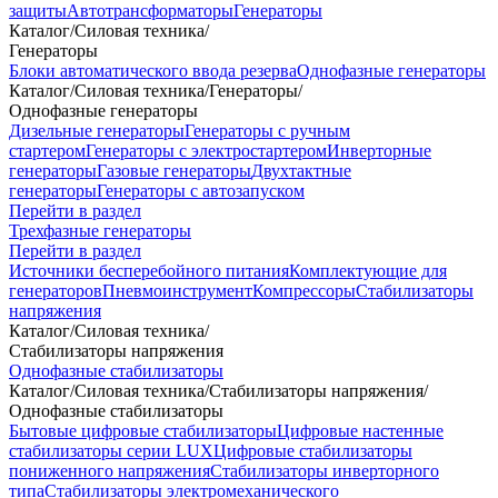
защиты
Автотрансформаторы
Генераторы
Каталог
/
Силовая техника
/
Генераторы
Блоки автоматического ввода резерва
Однофазные генераторы
Каталог
/
Силовая техника
/
Генераторы
/
Однофазные генераторы
Дизельные генераторы
Генераторы с ручным
стартером
Генераторы с электростартером
Инверторные
генераторы
Газовые генераторы
Двухтактные
генераторы
Генераторы с автозапуском
Перейти в раздел
Трехфазные генераторы
Перейти в раздел
Источники бесперебойного питания
Комплектующие для
генераторов
Пневмоинструмент
Компрессоры
Стабилизаторы
напряжения
Каталог
/
Силовая техника
/
Стабилизаторы напряжения
Однофазные стабилизаторы
Каталог
/
Силовая техника
/
Стабилизаторы напряжения
/
Однофазные стабилизаторы
Бытовые цифровые стабилизаторы
Цифровые настенные
стабилизаторы серии LUX
Цифровые стабилизаторы
пониженного напряжения
Стабилизаторы инверторного
типа
Стабилизаторы электромеханического