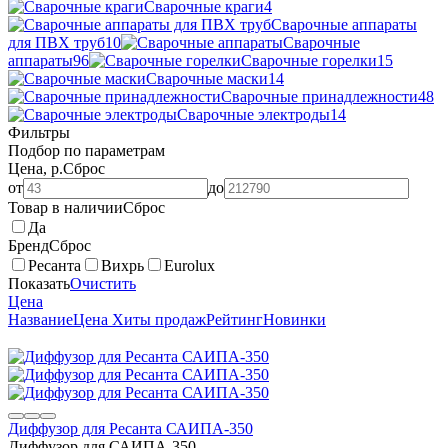
Сварочные краги
4
Сварочные аппараты
для ПВХ труб
10
Сварочные
аппараты
96
Сварочные горелки
15
Сварочные маски
14
Сварочные принадлежности
48
Сварочные электроды
14
Фильтры
Подбор по параметрам
Цена, р.
Сброс
от
до
Товар в наличии
Сброс
Да
Бренд
Сброс
Ресанта
Вихрь
Eurolux
Показать
Очистить
Цена
Название
Цена
Хиты продаж
Рейтинг
Новинки
Диффузор для Ресанта САИПА-350
Диффузор для САИПА-350