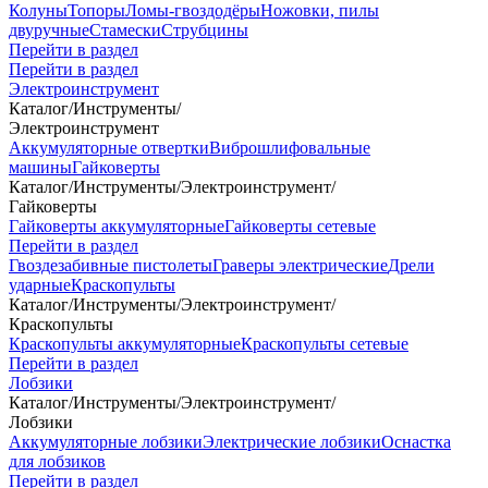
Колуны
Топоры
Ломы-гвоздодёры
Ножовки, пилы
двуручные
Стамески
Струбцины
Перейти в раздел
Перейти в раздел
Электроинструмент
Каталог
/
Инструменты
/
Электроинструмент
Аккумуляторные отвертки
Виброшлифовальные
машины
Гайковерты
Каталог
/
Инструменты
/
Электроинструмент
/
Гайковерты
Гайковерты аккумуляторные
Гайковерты сетевые
Перейти в раздел
Гвоздезабивные пистолеты
Граверы электрические
Дрели
ударные
Краскопульты
Каталог
/
Инструменты
/
Электроинструмент
/
Краскопульты
Краскопульты аккумуляторные
Краскопульты сетевые
Перейти в раздел
Лобзики
Каталог
/
Инструменты
/
Электроинструмент
/
Лобзики
Аккумуляторные лобзики
Электрические лобзики
Оснастка
для лобзиков
Перейти в раздел