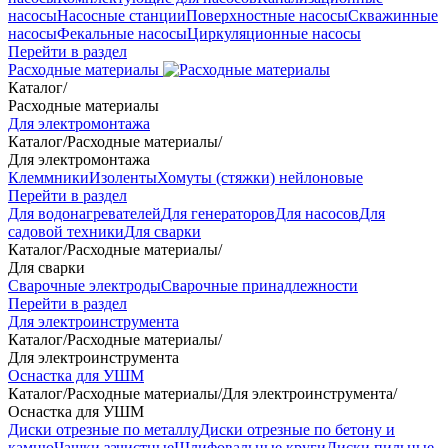
насосы
Насосные станции
Поверхностные насосы
Скважинные
насосы
Фекальные насосы
Циркуляционные насосы
Перейти в раздел
Расходные материалы
Каталог
/
Расходные материалы
Для электромонтажа
Каталог
/
Расходные материалы
/
Для электромонтажа
Клеммники
Изоленты
Хомуты (стяжки) нейлоновые
Перейти в раздел
Для водонагревателей
Для генераторов
Для насосов
Для
садовой техники
Для сварки
Каталог
/
Расходные материалы
/
Для сварки
Сварочные электроды
Сварочные принадлежности
Перейти в раздел
Для электроинструмента
Каталог
/
Расходные материалы
/
Для электроинструмента
Оснастка для УШМ
Каталог
/
Расходные материалы
/
Для электроинструмента
/
Оснастка для УШМ
Диски отрезные по металлу
Диски отрезные по бетону и
камню
Чашки зачистные
Шлифовальные круги
Диски пильные