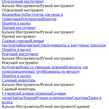
Отделочный инструмент
Каталог
/
Инструменты
/
Ручной инструмент
/
Отделочный инструмент
Валики
Кисти
Пистолеты для пены и
герметиков
Плиткорезы
Шпатели
Перейти в раздел
Прочий инструмент
Каталог
/
Инструменты
/
Ручной инструмент
/
Прочий инструмент
Газовые горелки
Клеевые
пистолеты
Кордщетки
Стеклодомкраты и вакуумные присоски
Перейти в раздел
Режущий инструмент
Каталог
/
Инструменты
/
Ручной инструмент
/
Режущий инструмент
Болторезы
Ножи со сменным лезвием
Ножницы для
полипропиленовых труб
Ножницы по металлу
Перейти в раздел
Садовый инвентарь
Каталог
/
Инструменты
/
Ручной инструмент
/
Садовый инвентарь
Сучкорезы
Садовые ножницы
Садовые
пилы
Грабли
Лопаты
Ручные культиваторы
Секаторы
Тачки и
колеса
Каталог
/
Инструменты
/
Ручной инструмент
/
Садовый