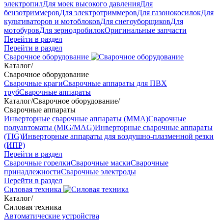
электропил
Для моек высокого давления
Для
бензотриммеров
Для электротриммеров
Для газонокосилок
Для
культиваторов и мотоблоков
Для снегоуборщиков
Для
мотобуров
Для зернодробилок
Оригинальные запчасти
Перейти в раздел
Перейти в раздел
Сварочное оборудование
Каталог
/
Сварочное оборудование
Сварочные краги
Сварочные аппараты для ПВХ
труб
Сварочные аппараты
Каталог
/
Сварочное оборудование
/
Сварочные аппараты
Инверторные сварочные аппараты (ММА)
Сварочные
полуавтоматы (MIG/MAG)
Инверторные сварочные аппараты
(TIG)
Инверторные аппараты для воздушно-плазменной резки
(ИПР)
Перейти в раздел
Сварочные горелки
Сварочные маски
Сварочные
принадлежности
Сварочные электроды
Перейти в раздел
Силовая техника
Каталог
/
Силовая техника
Автоматические устройства