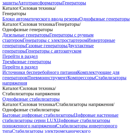
защиты
Автотрансформаторы
Генераторы
Каталог
/
Силовая техника
/
Генераторы
Блоки автоматического ввода резерва
Однофазные генераторы
Каталог
/
Силовая техника
/
Генераторы
/
Однофазные генераторы
Дизельные генераторы
Генераторы с ручным
стартером
Генераторы с электростартером
Инверторные
генераторы
Газовые генераторы
Двухтактные
генераторы
Генераторы с автозапуском
Перейти в раздел
Трехфазные генераторы
Перейти в раздел
Источники бесперебойного питания
Комплектующие для
генераторов
Пневмоинструмент
Компрессоры
Стабилизаторы
напряжения
Каталог
/
Силовая техника
/
Стабилизаторы напряжения
Однофазные стабилизаторы
Каталог
/
Силовая техника
/
Стабилизаторы напряжения
/
Однофазные стабилизаторы
Бытовые цифровые стабилизаторы
Цифровые настенные
стабилизаторы серии LUX
Цифровые стабилизаторы
пониженного напряжения
Стабилизаторы инверторного
типа
Стабилизаторы электромеханического