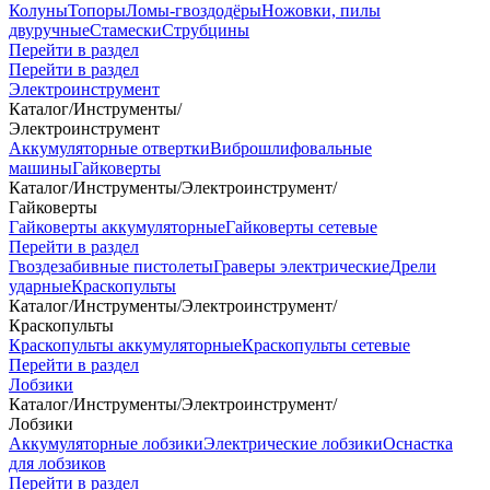
Колуны
Топоры
Ломы-гвоздодёры
Ножовки, пилы
двуручные
Стамески
Струбцины
Перейти в раздел
Перейти в раздел
Электроинструмент
Каталог
/
Инструменты
/
Электроинструмент
Аккумуляторные отвертки
Виброшлифовальные
машины
Гайковерты
Каталог
/
Инструменты
/
Электроинструмент
/
Гайковерты
Гайковерты аккумуляторные
Гайковерты сетевые
Перейти в раздел
Гвоздезабивные пистолеты
Граверы электрические
Дрели
ударные
Краскопульты
Каталог
/
Инструменты
/
Электроинструмент
/
Краскопульты
Краскопульты аккумуляторные
Краскопульты сетевые
Перейти в раздел
Лобзики
Каталог
/
Инструменты
/
Электроинструмент
/
Лобзики
Аккумуляторные лобзики
Электрические лобзики
Оснастка
для лобзиков
Перейти в раздел