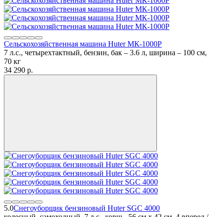
Сельскохозяйственная машина Huter МК-1000Р
7 л.с., четырехтактный, бензин, бак – 3.6 л, ширина – 100 см,
70 кг
34 290
p.
5.0
Снегоуборщик бензиновый Huter SGC 4000
колесный, самоходный, 7 л.с., ковш - 56 см x 42 см, 4 вперед /