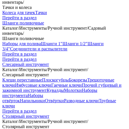
инвентарь
/
Тачки и колеса
Колеса для тачек
Тачки
Перейти в раздел
Шланги поливочные
Каталог
/
Инструменты
/
Ручной инструмент
/
Садовый
инвентарь
/
Шланги поливочные
Наборы для полива
Шланги 1"
Шланги 1/2"
Шланги
3/4"
Соединители и распылители
Перейти в раздел
Перейти в раздел
Слесарный инструмент
Каталог
/
Инструменты
/
Ручной инструмент
/
Слесарный инструмент
Клещи переставные
Плоскогубцы
Бокорезы
Трещоточные
ключи
Имбусовые ключи
Гаечные ключи
Прочий губцевый и
зажимной инструмент
Кувалды
Молотки
Наборы
инструмента
Наборы
отвёрток
Напильники
Отвёртки
Разводные ключи
Трубные
ключи
Перейти в раздел
Столярный инструмент
Каталог
/
Инструменты
/
Ручной инструмент
/
Столярный инструмент