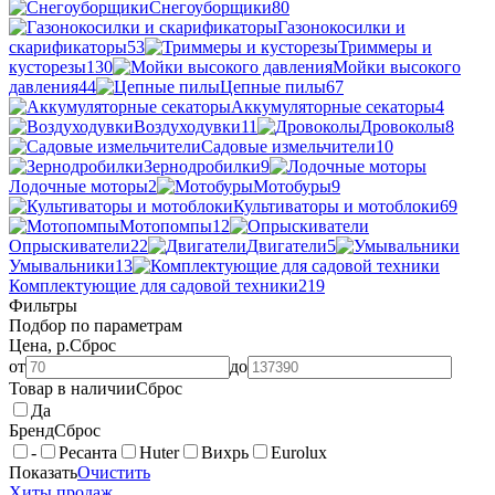
Снегоуборщики
80
Газонокосилки и
скарификаторы
53
Триммеры и
кусторезы
130
Мойки высокого
давления
44
Цепные пилы
67
Аккумуляторные секаторы
4
Воздуходувки
11
Дровоколы
8
Садовые измельчители
10
Зернодробилки
9
Лодочные моторы
2
Мотобуры
9
Культиваторы и мотоблоки
69
Мотопомпы
12
Опрыскиватели
22
Двигатели
5
Умывальники
13
Комплектующие для садовой техники
219
Фильтры
Подбор по параметрам
Цена, р.
Сброс
от
до
Товар в наличии
Сброс
Да
Бренд
Сброс
-
Ресанта
Huter
Вихрь
Eurolux
Показать
Очистить
Хиты продаж