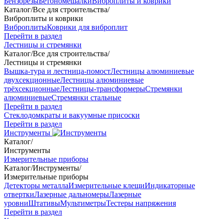
Бензорезы
Бетономешалки
Виброплиты и коврики
Каталог
/
Все для строительства
/
Виброплиты и коврики
Виброплиты
Коврики для виброплит
Перейти в раздел
Лестницы и стремянки
Каталог
/
Все для строительства
/
Лестницы и стремянки
Вышка-тура и лестница-помост
Лестницы алюминиевые
двухсекционные
Лестницы алюминиевые
трёхсекционные
Лестницы-трансформеры
Стремянки
алюминиевые
Стремянки стальные
Перейти в раздел
Стеклодомкраты и вакуумные присоски
Перейти в раздел
Инструменты
Каталог
/
Инструменты
Измерительные приборы
Каталог
/
Инструменты
/
Измерительные приборы
Детекторы металла
Измерительные клещи
Индикаторные
отвертки
Лазерные дальномеры
Лазерные
уровни
Штативы
Мультиметры
Тестеры напряжения
Перейти в раздел