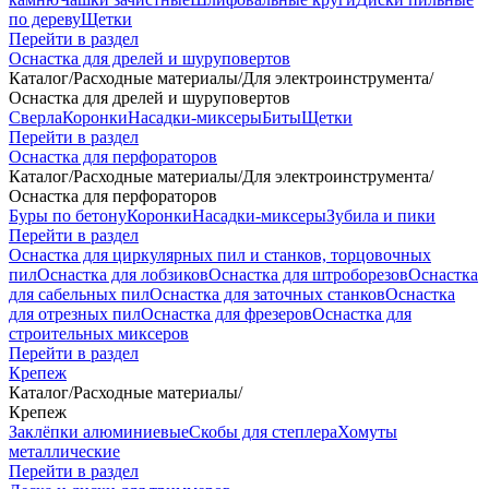
по дереву
Щетки
Перейти в раздел
Оснастка для дрелей и шуруповертов
Каталог
/
Расходные материалы
/
Для электроинструмента
/
Оснастка для дрелей и шуруповертов
Сверла
Коронки
Насадки-миксеры
Биты
Щетки
Перейти в раздел
Оснастка для перфораторов
Каталог
/
Расходные материалы
/
Для электроинструмента
/
Оснастка для перфораторов
Буры по бетону
Коронки
Насадки-миксеры
Зубила и пики
Перейти в раздел
Оснастка для циркулярных пил и станков, торцовочных
пил
Оснастка для лобзиков
Оснастка для штроборезов
Оснастка
для сабельных пил
Оснастка для заточных станков
Оснастка
для отрезных пил
Оснастка для фрезеров
Оснастка для
строительных миксеров
Перейти в раздел
Крепеж
Каталог
/
Расходные материалы
/
Крепеж
Заклёпки алюминиевые
Скобы для степлера
Хомуты
металлические
Перейти в раздел