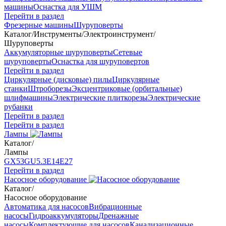
машины
Оснастка для УШМ
Перейти в раздел
Фрезерные машины
Шуруповерты
Каталог
/
Инструменты
/
Электроинструмент
/
Шуруповерты
Аккумуляторные шуруповерты
Сетевые
шуруповерты
Оснастка для шуруповертов
Перейти в раздел
Циркулярные (дисковые) пилы
Циркулярные
станки
Штроборезы
Эксцентриковые (орбитальные)
шлифмашины
Электрические плиткорезы
Электрические
рубанки
Перейти в раздел
Перейти в раздел
Лампы
Каталог
/
Лампы
GX53
GU5.3
Е14
Е27
Перейти в раздел
Насосное оборудование
Каталог
/
Насосное оборудование
Автоматика для насосов
Вибрационные
насосы
Гидроаккумуляторы
Дренажные
насосы
Комплектующие для насосов
Канализационные