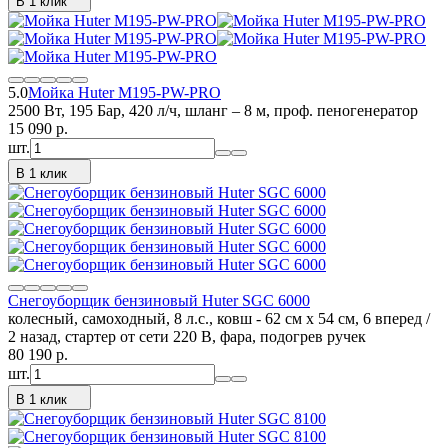
В 1 клик
5.0
Мойка Huter M195-PW-PRO
2500 Вт, 195 Бар, 420 л/ч, шланг – 8 м, проф. пеногенератор
15 090
p.
шт.
В 1 клик
Снегоуборщик бензиновый Huter SGC 6000
колесный, самоходный, 8 л.с., ковш - 62 см x 54 см, 6 вперед /
2 назад, стартер от сети 220 В, фара, подогрев ручек
80 190
p.
шт.
В 1 клик