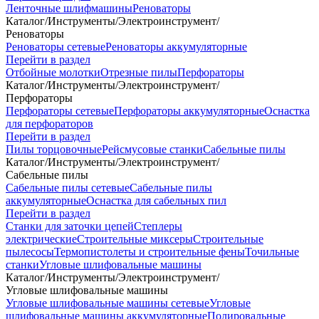
Ленточные шлифмашины
Реноваторы
Каталог
/
Инструменты
/
Электроинструмент
/
Реноваторы
Реноваторы сетевые
Реноваторы аккумуляторные
Перейти в раздел
Отбойные молотки
Отрезные пилы
Перфораторы
Каталог
/
Инструменты
/
Электроинструмент
/
Перфораторы
Перфораторы сетевые
Перфораторы аккумуляторные
Оснастка
для перфораторов
Перейти в раздел
Пилы торцовочные
Рейсмусовые станки
Сабельные пилы
Каталог
/
Инструменты
/
Электроинструмент
/
Сабельные пилы
Сабельные пилы сетевые
Сабельные пилы
аккумуляторные
Оснастка для сабельных пил
Перейти в раздел
Станки для заточки цепей
Степлеры
электрические
Строительные миксеры
Строительные
пылесосы
Термопистолеты и строительные фены
Точильные
станки
Угловые шлифовальные машины
Каталог
/
Инструменты
/
Электроинструмент
/
Угловые шлифовальные машины
Угловые шлифовальные машины сетевые
Угловые
шлифовальные машины аккумуляторные
Полировальные