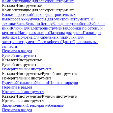
Комплектующие для электроинструмента
Каталог
/
Инструменты
/
Комплектующие для электроинструмента
Вилки и розетки
Мешки для строительных
пылесосов
Аккумуляторы для электроинструмента и
техники
Биты
Буры по бетону
Зарядные устройства
Зубила и
пики
Ключи для электроинструмента
Коронки по бетону и
керамике
Насадки-миксеры
Патроны для дрели
Пилки для
лобзиков
Полотна для сабельных пил
Ручки для
электроинструмента
Сверла
Фрезы
Цанги
Оригинальные
запчасти
Перейти в раздел
Ручной инструмент
Каталог
/
Инструменты
/
Ручной инструмент
Измерительный инструмент
Каталог
/
Инструменты
/
Ручной инструмент
/
Измерительный инструмент
Рулетки
Угольники
Уровни
Штангенциркули
Перейти в раздел
Крепежный инструмент
Каталог
/
Инструменты
/
Ручной инструмент
/
Крепежный инструмент
Заклепочники
Степлеры мебельные
Перейти в раздел