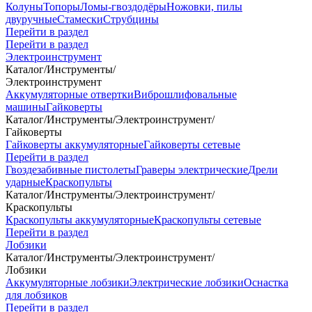
Колуны
Топоры
Ломы-гвоздодёры
Ножовки, пилы
двуручные
Стамески
Струбцины
Перейти в раздел
Перейти в раздел
Электроинструмент
Каталог
/
Инструменты
/
Электроинструмент
Аккумуляторные отвертки
Виброшлифовальные
машины
Гайковерты
Каталог
/
Инструменты
/
Электроинструмент
/
Гайковерты
Гайковерты аккумуляторные
Гайковерты сетевые
Перейти в раздел
Гвоздезабивные пистолеты
Граверы электрические
Дрели
ударные
Краскопульты
Каталог
/
Инструменты
/
Электроинструмент
/
Краскопульты
Краскопульты аккумуляторные
Краскопульты сетевые
Перейти в раздел
Лобзики
Каталог
/
Инструменты
/
Электроинструмент
/
Лобзики
Аккумуляторные лобзики
Электрические лобзики
Оснастка
для лобзиков
Перейти в раздел