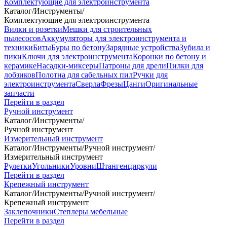
Комплектующие для электроинструмента
Каталог
/
Инструменты
/
Комплектующие для электроинструмента
Вилки и розетки
Мешки для строительных
пылесосов
Аккумуляторы для электроинструмента и
техники
Биты
Буры по бетону
Зарядные устройства
Зубила и
пики
Ключи для электроинструмента
Коронки по бетону и
керамике
Насадки-миксеры
Патроны для дрели
Пилки для
лобзиков
Полотна для сабельных пил
Ручки для
электроинструмента
Сверла
Фрезы
Цанги
Оригинальные
запчасти
Перейти в раздел
Ручной инструмент
Каталог
/
Инструменты
/
Ручной инструмент
Измерительный инструмент
Каталог
/
Инструменты
/
Ручной инструмент
/
Измерительный инструмент
Рулетки
Угольники
Уровни
Штангенциркули
Перейти в раздел
Крепежный инструмент
Каталог
/
Инструменты
/
Ручной инструмент
/
Крепежный инструмент
Заклепочники
Степлеры мебельные
Перейти в раздел