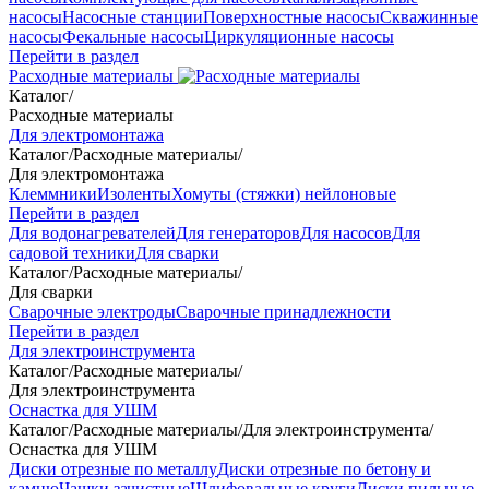
насосы
Насосные станции
Поверхностные насосы
Скважинные
насосы
Фекальные насосы
Циркуляционные насосы
Перейти в раздел
Расходные материалы
Каталог
/
Расходные материалы
Для электромонтажа
Каталог
/
Расходные материалы
/
Для электромонтажа
Клеммники
Изоленты
Хомуты (стяжки) нейлоновые
Перейти в раздел
Для водонагревателей
Для генераторов
Для насосов
Для
садовой техники
Для сварки
Каталог
/
Расходные материалы
/
Для сварки
Сварочные электроды
Сварочные принадлежности
Перейти в раздел
Для электроинструмента
Каталог
/
Расходные материалы
/
Для электроинструмента
Оснастка для УШМ
Каталог
/
Расходные материалы
/
Для электроинструмента
/
Оснастка для УШМ
Диски отрезные по металлу
Диски отрезные по бетону и
камню
Чашки зачистные
Шлифовальные круги
Диски пильные