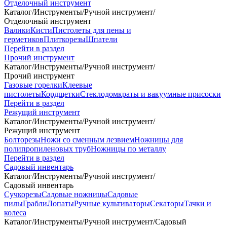
Отделочный инструмент
Каталог
/
Инструменты
/
Ручной инструмент
/
Отделочный инструмент
Валики
Кисти
Пистолеты для пены и
герметиков
Плиткорезы
Шпатели
Перейти в раздел
Прочий инструмент
Каталог
/
Инструменты
/
Ручной инструмент
/
Прочий инструмент
Газовые горелки
Клеевые
пистолеты
Кордщетки
Стеклодомкраты и вакуумные присоски
Перейти в раздел
Режущий инструмент
Каталог
/
Инструменты
/
Ручной инструмент
/
Режущий инструмент
Болторезы
Ножи со сменным лезвием
Ножницы для
полипропиленовых труб
Ножницы по металлу
Перейти в раздел
Садовый инвентарь
Каталог
/
Инструменты
/
Ручной инструмент
/
Садовый инвентарь
Сучкорезы
Садовые ножницы
Садовые
пилы
Грабли
Лопаты
Ручные культиваторы
Секаторы
Тачки и
колеса
Каталог
/
Инструменты
/
Ручной инструмент
/
Садовый