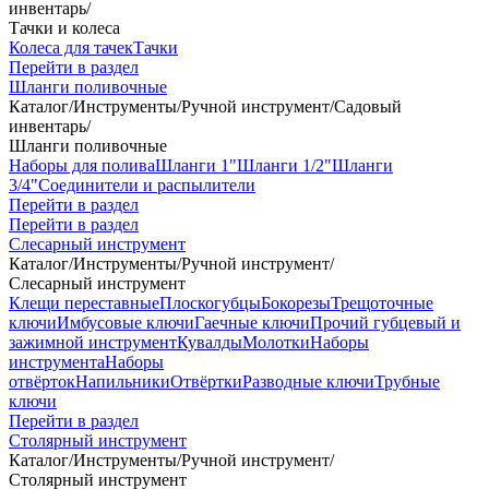
инвентарь
/
Тачки и колеса
Колеса для тачек
Тачки
Перейти в раздел
Шланги поливочные
Каталог
/
Инструменты
/
Ручной инструмент
/
Садовый
инвентарь
/
Шланги поливочные
Наборы для полива
Шланги 1"
Шланги 1/2"
Шланги
3/4"
Соединители и распылители
Перейти в раздел
Перейти в раздел
Слесарный инструмент
Каталог
/
Инструменты
/
Ручной инструмент
/
Слесарный инструмент
Клещи переставные
Плоскогубцы
Бокорезы
Трещоточные
ключи
Имбусовые ключи
Гаечные ключи
Прочий губцевый и
зажимной инструмент
Кувалды
Молотки
Наборы
инструмента
Наборы
отвёрток
Напильники
Отвёртки
Разводные ключи
Трубные
ключи
Перейти в раздел
Столярный инструмент
Каталог
/
Инструменты
/
Ручной инструмент
/
Столярный инструмент