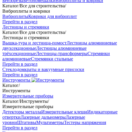
Бензорезы
Бетономешалки
Виброплиты и коврики
Каталог
/
Все для строительства
/
Виброплиты и коврики
Виброплиты
Коврики для виброплит
Перейти в раздел
Лестницы и стремянки
Каталог
/
Все для строительства
/
Лестницы и стремянки
Вышка-тура и лестница-помост
Лестницы алюминиевые
двухсекционные
Лестницы алюминиевые
трёхсекционные
Лестницы-трансформеры
Стремянки
алюминиевые
Стремянки стальные
Перейти в раздел
Стеклодомкраты и вакуумные присоски
Перейти в раздел
Инструменты
Каталог
/
Инструменты
Измерительные приборы
Каталог
/
Инструменты
/
Измерительные приборы
Детекторы металла
Измерительные клещи
Индикаторные
отвертки
Лазерные дальномеры
Лазерные
уровни
Штативы
Мультиметры
Тестеры напряжения
Перейти в раздел