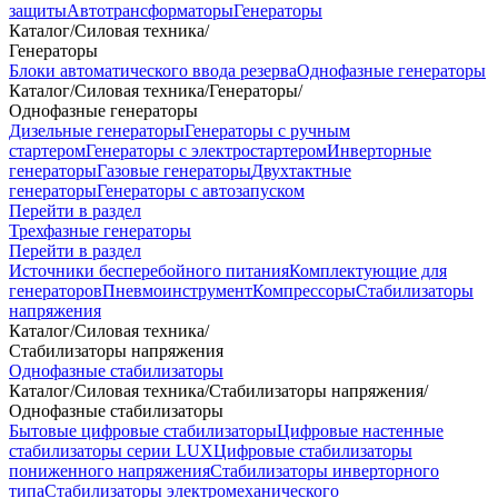
защиты
Автотрансформаторы
Генераторы
Каталог
/
Силовая техника
/
Генераторы
Блоки автоматического ввода резерва
Однофазные генераторы
Каталог
/
Силовая техника
/
Генераторы
/
Однофазные генераторы
Дизельные генераторы
Генераторы с ручным
стартером
Генераторы с электростартером
Инверторные
генераторы
Газовые генераторы
Двухтактные
генераторы
Генераторы с автозапуском
Перейти в раздел
Трехфазные генераторы
Перейти в раздел
Источники бесперебойного питания
Комплектующие для
генераторов
Пневмоинструмент
Компрессоры
Стабилизаторы
напряжения
Каталог
/
Силовая техника
/
Стабилизаторы напряжения
Однофазные стабилизаторы
Каталог
/
Силовая техника
/
Стабилизаторы напряжения
/
Однофазные стабилизаторы
Бытовые цифровые стабилизаторы
Цифровые настенные
стабилизаторы серии LUX
Цифровые стабилизаторы
пониженного напряжения
Стабилизаторы инверторного
типа
Стабилизаторы электромеханического