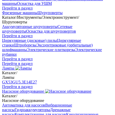
машины
Оснастка для УШМ
Перейти в раздел
Фрезерные машины
Шуруповерты
Каталог
/
Инструменты
/
Электроинструмент
/
Шуруповерты
Аккумуляторные шуруповерты
Сетевые
шуруповерты
Оснастка для шуруповертов
Перейти в раздел
Циркулярные (дисковые) пилы
Циркулярные
станки
Штроборезы
Эксцентриковые (орбитальные)
шлифмашины
Электрические плиткорезы
Электрические
рубанки
Перейти в раздел
Перейти в раздел
Лампы
Каталог
/
Лампы
GX53
GU5.3
Е14
Е27
Перейти в раздел
Насосное оборудование
Каталог
/
Насосное оборудование
Автоматика для насосов
Вибрационные
насосы
Гидроаккумуляторы
Дренажные
насосы
Комплектующие для насосов
Канализационные