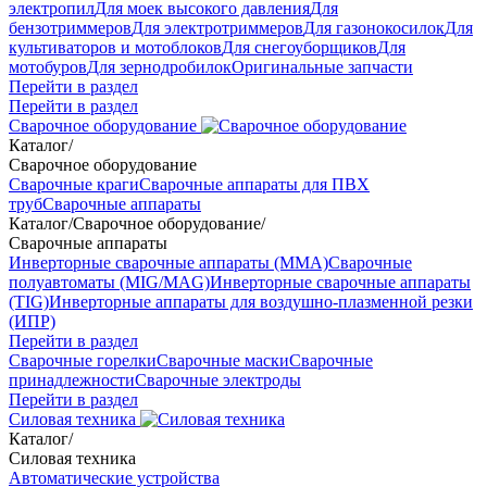
электропил
Для моек высокого давления
Для
бензотриммеров
Для электротриммеров
Для газонокосилок
Для
культиваторов и мотоблоков
Для снегоуборщиков
Для
мотобуров
Для зернодробилок
Оригинальные запчасти
Перейти в раздел
Перейти в раздел
Сварочное оборудование
Каталог
/
Сварочное оборудование
Сварочные краги
Сварочные аппараты для ПВХ
труб
Сварочные аппараты
Каталог
/
Сварочное оборудование
/
Сварочные аппараты
Инверторные сварочные аппараты (ММА)
Сварочные
полуавтоматы (MIG/MAG)
Инверторные сварочные аппараты
(TIG)
Инверторные аппараты для воздушно-плазменной резки
(ИПР)
Перейти в раздел
Сварочные горелки
Сварочные маски
Сварочные
принадлежности
Сварочные электроды
Перейти в раздел
Силовая техника
Каталог
/
Силовая техника
Автоматические устройства