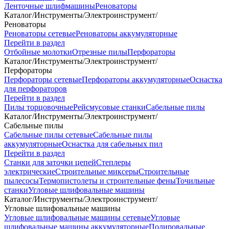
Ленточные шлифмашины
Реноваторы
Каталог
/
Инструменты
/
Электроинструмент
/
Реноваторы
Реноваторы сетевые
Реноваторы аккумуляторные
Перейти в раздел
Отбойные молотки
Отрезные пилы
Перфораторы
Каталог
/
Инструменты
/
Электроинструмент
/
Перфораторы
Перфораторы сетевые
Перфораторы аккумуляторные
Оснастка
для перфораторов
Перейти в раздел
Пилы торцовочные
Рейсмусовые станки
Сабельные пилы
Каталог
/
Инструменты
/
Электроинструмент
/
Сабельные пилы
Сабельные пилы сетевые
Сабельные пилы
аккумуляторные
Оснастка для сабельных пил
Перейти в раздел
Станки для заточки цепей
Степлеры
электрические
Строительные миксеры
Строительные
пылесосы
Термопистолеты и строительные фены
Точильные
станки
Угловые шлифовальные машины
Каталог
/
Инструменты
/
Электроинструмент
/
Угловые шлифовальные машины
Угловые шлифовальные машины сетевые
Угловые
шлифовальные машины аккумуляторные
Полировальные