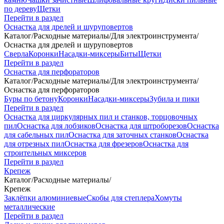
по дереву
Щетки
Перейти в раздел
Оснастка для дрелей и шуруповертов
Каталог
/
Расходные материалы
/
Для электроинструмента
/
Оснастка для дрелей и шуруповертов
Сверла
Коронки
Насадки-миксеры
Биты
Щетки
Перейти в раздел
Оснастка для перфораторов
Каталог
/
Расходные материалы
/
Для электроинструмента
/
Оснастка для перфораторов
Буры по бетону
Коронки
Насадки-миксеры
Зубила и пики
Перейти в раздел
Оснастка для циркулярных пил и станков, торцовочных
пил
Оснастка для лобзиков
Оснастка для штроборезов
Оснастка
для сабельных пил
Оснастка для заточных станков
Оснастка
для отрезных пил
Оснастка для фрезеров
Оснастка для
строительных миксеров
Перейти в раздел
Крепеж
Каталог
/
Расходные материалы
/
Крепеж
Заклёпки алюминиевые
Скобы для степлера
Хомуты
металлические
Перейти в раздел