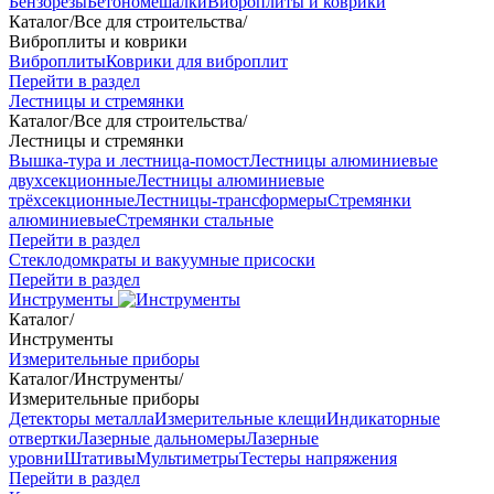
Бензорезы
Бетономешалки
Виброплиты и коврики
Каталог
/
Все для строительства
/
Виброплиты и коврики
Виброплиты
Коврики для виброплит
Перейти в раздел
Лестницы и стремянки
Каталог
/
Все для строительства
/
Лестницы и стремянки
Вышка-тура и лестница-помост
Лестницы алюминиевые
двухсекционные
Лестницы алюминиевые
трёхсекционные
Лестницы-трансформеры
Стремянки
алюминиевые
Стремянки стальные
Перейти в раздел
Стеклодомкраты и вакуумные присоски
Перейти в раздел
Инструменты
Каталог
/
Инструменты
Измерительные приборы
Каталог
/
Инструменты
/
Измерительные приборы
Детекторы металла
Измерительные клещи
Индикаторные
отвертки
Лазерные дальномеры
Лазерные
уровни
Штативы
Мультиметры
Тестеры напряжения
Перейти в раздел