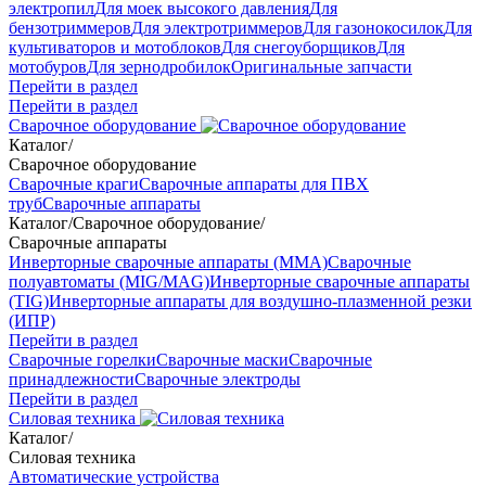
электропил
Для моек высокого давления
Для
бензотриммеров
Для электротриммеров
Для газонокосилок
Для
культиваторов и мотоблоков
Для снегоуборщиков
Для
мотобуров
Для зернодробилок
Оригинальные запчасти
Перейти в раздел
Перейти в раздел
Сварочное оборудование
Каталог
/
Сварочное оборудование
Сварочные краги
Сварочные аппараты для ПВХ
труб
Сварочные аппараты
Каталог
/
Сварочное оборудование
/
Сварочные аппараты
Инверторные сварочные аппараты (ММА)
Сварочные
полуавтоматы (MIG/MAG)
Инверторные сварочные аппараты
(TIG)
Инверторные аппараты для воздушно-плазменной резки
(ИПР)
Перейти в раздел
Сварочные горелки
Сварочные маски
Сварочные
принадлежности
Сварочные электроды
Перейти в раздел
Силовая техника
Каталог
/
Силовая техника
Автоматические устройства