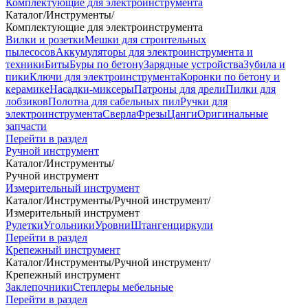
Комплектующие для электроинструмента
Каталог
/
Инструменты
/
Комплектующие для электроинструмента
Вилки и розетки
Мешки для строительных
пылесосов
Аккумуляторы для электроинструмента и
техники
Биты
Буры по бетону
Зарядные устройства
Зубила и
пики
Ключи для электроинструмента
Коронки по бетону и
керамике
Насадки-миксеры
Патроны для дрели
Пилки для
лобзиков
Полотна для сабельных пил
Ручки для
электроинструмента
Сверла
Фрезы
Цанги
Оригинальные
запчасти
Перейти в раздел
Ручной инструмент
Каталог
/
Инструменты
/
Ручной инструмент
Измерительный инструмент
Каталог
/
Инструменты
/
Ручной инструмент
/
Измерительный инструмент
Рулетки
Угольники
Уровни
Штангенциркули
Перейти в раздел
Крепежный инструмент
Каталог
/
Инструменты
/
Ручной инструмент
/
Крепежный инструмент
Заклепочники
Степлеры мебельные
Перейти в раздел