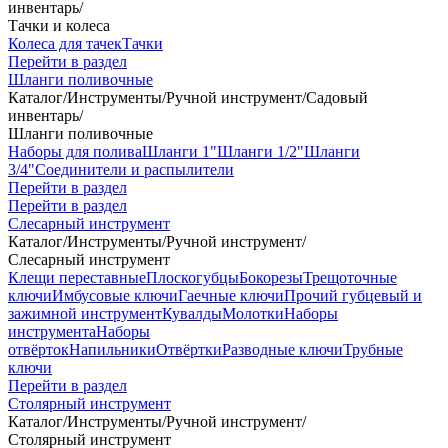
инвентарь
/
Тачки и колеса
Колеса для тачек
Тачки
Перейти в раздел
Шланги поливочные
Каталог
/
Инструменты
/
Ручной инструмент
/
Садовый
инвентарь
/
Шланги поливочные
Наборы для полива
Шланги 1"
Шланги 1/2"
Шланги
3/4"
Соединители и распылители
Перейти в раздел
Перейти в раздел
Слесарный инструмент
Каталог
/
Инструменты
/
Ручной инструмент
/
Слесарный инструмент
Клещи переставные
Плоскогубцы
Бокорезы
Трещоточные
ключи
Имбусовые ключи
Гаечные ключи
Прочий губцевый и
зажимной инструмент
Кувалды
Молотки
Наборы
инструмента
Наборы
отвёрток
Напильники
Отвёртки
Разводные ключи
Трубные
ключи
Перейти в раздел
Столярный инструмент
Каталог
/
Инструменты
/
Ручной инструмент
/
Столярный инструмент