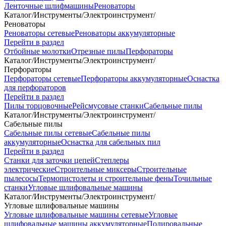
Ленточные шлифмашины
Реноваторы
Каталог
/
Инструменты
/
Электроинструмент
/
Реноваторы
Реноваторы сетевые
Реноваторы аккумуляторные
Перейти в раздел
Отбойные молотки
Отрезные пилы
Перфораторы
Каталог
/
Инструменты
/
Электроинструмент
/
Перфораторы
Перфораторы сетевые
Перфораторы аккумуляторные
Оснастка
для перфораторов
Перейти в раздел
Пилы торцовочные
Рейсмусовые станки
Сабельные пилы
Каталог
/
Инструменты
/
Электроинструмент
/
Сабельные пилы
Сабельные пилы сетевые
Сабельные пилы
аккумуляторные
Оснастка для сабельных пил
Перейти в раздел
Станки для заточки цепей
Степлеры
электрические
Строительные миксеры
Строительные
пылесосы
Термопистолеты и строительные фены
Точильные
станки
Угловые шлифовальные машины
Каталог
/
Инструменты
/
Электроинструмент
/
Угловые шлифовальные машины
Угловые шлифовальные машины сетевые
Угловые
шлифовальные машины аккумуляторные
Полировальные