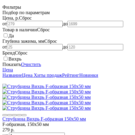
Фильтры
Подбор по параметрам
Цена, р.
Сброс
от
до
Товар в наличии
Сброс
Да
Глубина зажима, мм
Сброс
от
до
Бренд
Сброс
Вихрь
Показать
Очистить
Цена
Название
Цена
Хиты продаж
Рейтинг
Новинки
Струбцина Вихрь F-образная 150х50 мм
F-образная, 150х50 мм
279
p.