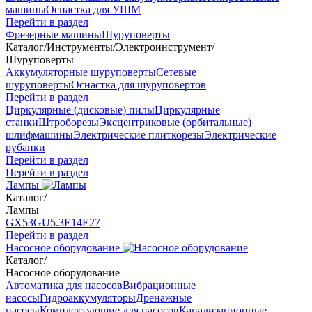
машины
Оснастка для УШМ
Перейти в раздел
Фрезерные машины
Шуруповерты
Каталог
/
Инструменты
/
Электроинструмент
/
Шуруповерты
Аккумуляторные шуруповерты
Сетевые
шуруповерты
Оснастка для шуруповертов
Перейти в раздел
Циркулярные (дисковые) пилы
Циркулярные
станки
Штроборезы
Эксцентриковые (орбитальные)
шлифмашины
Электрические плиткорезы
Электрические
рубанки
Перейти в раздел
Перейти в раздел
Лампы
Каталог
/
Лампы
GX53
GU5.3
Е14
Е27
Перейти в раздел
Насосное оборудование
Каталог
/
Насосное оборудование
Автоматика для насосов
Вибрационные
насосы
Гидроаккумуляторы
Дренажные
насосы
Комплектующие для насосов
Канализационные