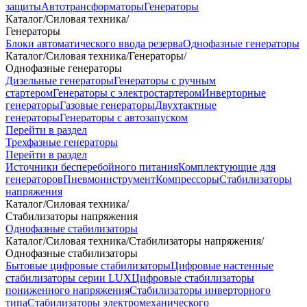
защиты
Автотрансформаторы
Генераторы
Каталог
/
Силовая техника
/
Генераторы
Блоки автоматического ввода резерва
Однофазные генераторы
Каталог
/
Силовая техника
/
Генераторы
/
Однофазные генераторы
Дизельные генераторы
Генераторы с ручным
стартером
Генераторы с электростартером
Инверторные
генераторы
Газовые генераторы
Двухтактные
генераторы
Генераторы с автозапуском
Перейти в раздел
Трехфазные генераторы
Перейти в раздел
Источники бесперебойного питания
Комплектующие для
генераторов
Пневмоинструмент
Компрессоры
Стабилизаторы
напряжения
Каталог
/
Силовая техника
/
Стабилизаторы напряжения
Однофазные стабилизаторы
Каталог
/
Силовая техника
/
Стабилизаторы напряжения
/
Однофазные стабилизаторы
Бытовые цифровые стабилизаторы
Цифровые настенные
стабилизаторы серии LUX
Цифровые стабилизаторы
пониженного напряжения
Стабилизаторы инверторного
типа
Стабилизаторы электромеханического