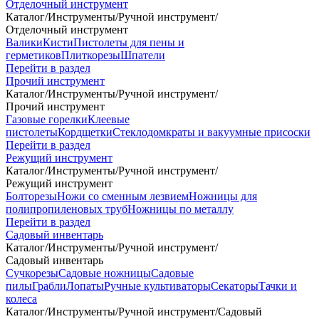
Отделочный инструмент
Каталог
/
Инструменты
/
Ручной инструмент
/
Отделочный инструмент
Валики
Кисти
Пистолеты для пены и
герметиков
Плиткорезы
Шпатели
Перейти в раздел
Прочий инструмент
Каталог
/
Инструменты
/
Ручной инструмент
/
Прочий инструмент
Газовые горелки
Клеевые
пистолеты
Кордщетки
Стеклодомкраты и вакуумные присоски
Перейти в раздел
Режущий инструмент
Каталог
/
Инструменты
/
Ручной инструмент
/
Режущий инструмент
Болторезы
Ножи со сменным лезвием
Ножницы для
полипропиленовых труб
Ножницы по металлу
Перейти в раздел
Садовый инвентарь
Каталог
/
Инструменты
/
Ручной инструмент
/
Садовый инвентарь
Сучкорезы
Садовые ножницы
Садовые
пилы
Грабли
Лопаты
Ручные культиваторы
Секаторы
Тачки и
колеса
Каталог
/
Инструменты
/
Ручной инструмент
/
Садовый