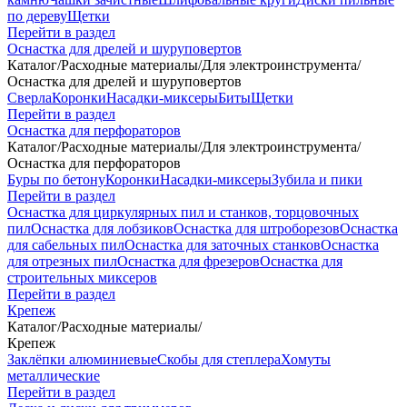
по дереву
Щетки
Перейти в раздел
Оснастка для дрелей и шуруповертов
Каталог
/
Расходные материалы
/
Для электроинструмента
/
Оснастка для дрелей и шуруповертов
Сверла
Коронки
Насадки-миксеры
Биты
Щетки
Перейти в раздел
Оснастка для перфораторов
Каталог
/
Расходные материалы
/
Для электроинструмента
/
Оснастка для перфораторов
Буры по бетону
Коронки
Насадки-миксеры
Зубила и пики
Перейти в раздел
Оснастка для циркулярных пил и станков, торцовочных
пил
Оснастка для лобзиков
Оснастка для штроборезов
Оснастка
для сабельных пил
Оснастка для заточных станков
Оснастка
для отрезных пил
Оснастка для фрезеров
Оснастка для
строительных миксеров
Перейти в раздел
Крепеж
Каталог
/
Расходные материалы
/
Крепеж
Заклёпки алюминиевые
Скобы для степлера
Хомуты
металлические
Перейти в раздел