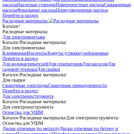
насосы
Насосные станции
Поверхностные насосы
Скважинные
насосы
Фекальные насосы
Циркуляционные насосы
Перейти в раздел
Расходные материалы
Каталог
/
Расходные материалы
Для электромонтажа
Каталог
/
Расходные материалы
/
Для электромонтажа
Клеммники
Изоленты
Хомуты (стяжки) нейлоновые
Перейти в раздел
Для водонагревателей
Для генераторов
Для насосов
Для
садовой техники
Для сварки
Каталог
/
Расходные материалы
/
Для сварки
Сварочные электроды
Сварочные принадлежности
Перейти в раздел
Для электроинструмента
Каталог
/
Расходные материалы
/
Для электроинструмента
Оснастка для УШМ
Каталог
/
Расходные материалы
/
Для электроинструмента
/
Оснастка для УШМ
Диски отрезные по металлу
Диски отрезные по бетону и
камню
Чашки зачистные
Шлифовальные круги
Диски пильные