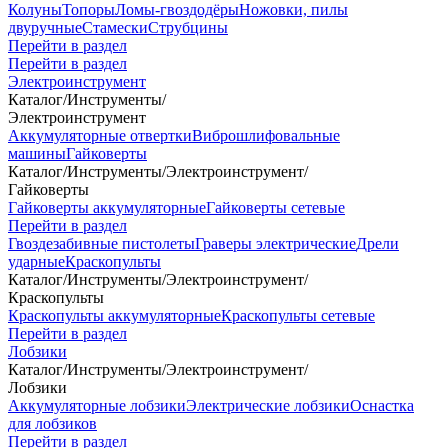
Колуны
Топоры
Ломы-гвоздодёры
Ножовки, пилы
двуручные
Стамески
Струбцины
Перейти в раздел
Перейти в раздел
Электроинструмент
Каталог
/
Инструменты
/
Электроинструмент
Аккумуляторные отвертки
Виброшлифовальные
машины
Гайковерты
Каталог
/
Инструменты
/
Электроинструмент
/
Гайковерты
Гайковерты аккумуляторные
Гайковерты сетевые
Перейти в раздел
Гвоздезабивные пистолеты
Граверы электрические
Дрели
ударные
Краскопульты
Каталог
/
Инструменты
/
Электроинструмент
/
Краскопульты
Краскопульты аккумуляторные
Краскопульты сетевые
Перейти в раздел
Лобзики
Каталог
/
Инструменты
/
Электроинструмент
/
Лобзики
Аккумуляторные лобзики
Электрические лобзики
Оснастка
для лобзиков
Перейти в раздел