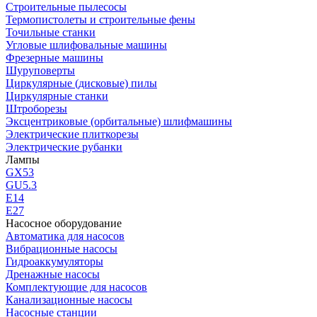
Строительные пылесосы
Термопистолеты и строительные фены
Точильные станки
Угловые шлифовальные машины
Фрезерные машины
Шуруповерты
Циркулярные (дисковые) пилы
Циркулярные станки
Штроборезы
Эксцентриковые (орбитальные) шлифмашины
Электрические плиткорезы
Электрические рубанки
Лампы
GX53
GU5.3
Е14
Е27
Насосное оборудование
Автоматика для насосов
Вибрационные насосы
Гидроаккумуляторы
Дренажные насосы
Комплектующие для насосов
Канализационные насосы
Насосные станции