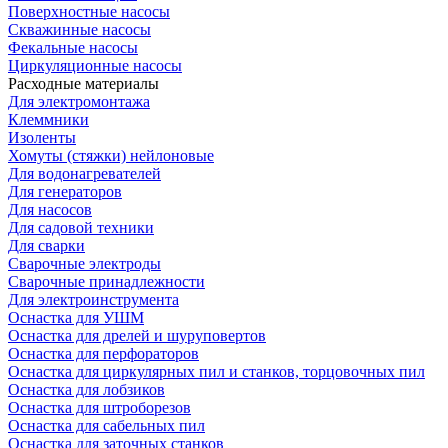
Поверхностные насосы
Скважинные насосы
Фекальные насосы
Циркуляционные насосы
Расходные материалы
Для электромонтажа
Клеммники
Изоленты
Хомуты (стяжки) нейлоновые
Для водонагревателей
Для генераторов
Для насосов
Для садовой техники
Для сварки
Сварочные электроды
Сварочные принадлежности
Для электроинструмента
Оснастка для УШМ
Оснастка для дрелей и шуруповертов
Оснастка для перфораторов
Оснастка для циркулярных пил и станков, торцовочных пил
Оснастка для лобзиков
Оснастка для штроборезов
Оснастка для сабельных пил
Оснастка для заточных станков