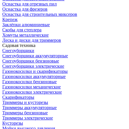
Оснастка для отрезных пил
Оснастка для фрезеров
Оснастка для строительных миксеров
Крепеж
Заклёпки алюминиевые
Скобы для степлера
Хомуты металлические
Леска и диски для триммеров
Садовая техника
Снегоуборщики
Снегоуборщики аккумуляторные
Снегоуборщики бензиновые
Снегоуборщики электрические
Газонокосилки и скарификаторы
Газонокосилки аккумуляторные
Газонокосилки бензиновые
Газонокосилки механические
Газонокосилки электрические
Скарификаторы
Триммеры и кусторезы
Триммеры аккумуляторные
Триммеры бензиновые
Триммеры электрические
Кусторезы
Мойки высокого давления