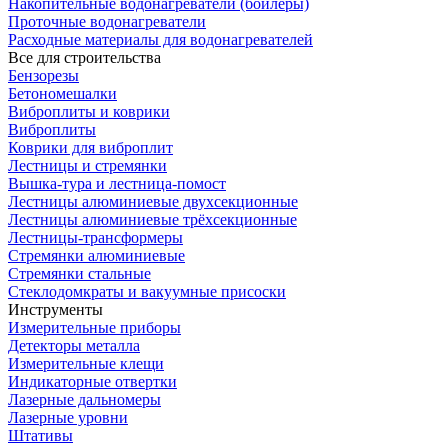
Накопительные водонагреватели (бойлеры)
Проточные водонагреватели
Расходные материалы для водонагревателей
Все для строительства
Бензорезы
Бетономешалки
Виброплиты и коврики
Виброплиты
Коврики для виброплит
Лестницы и стремянки
Вышка-тура и лестница-помост
Лестницы алюминиевые двухсекционные
Лестницы алюминиевые трёхсекционные
Лестницы-трансформеры
Стремянки алюминиевые
Стремянки стальные
Стеклодомкраты и вакуумные присоски
Инструменты
Измерительные приборы
Детекторы металла
Измерительные клещи
Индикаторные отвертки
Лазерные дальномеры
Лазерные уровни
Штативы