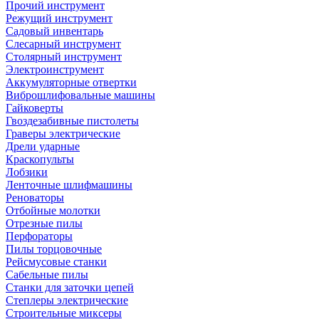
Прочий инструмент
Режущий инструмент
Садовый инвентарь
Слесарный инструмент
Столярный инструмент
Электроинструмент
Аккумуляторные отвертки
Виброшлифовальные машины
Гайковерты
Гвоздезабивные пистолеты
Граверы электрические
Дрели ударные
Краскопульты
Лобзики
Ленточные шлифмашины
Реноваторы
Отбойные молотки
Отрезные пилы
Перфораторы
Пилы торцовочные
Рейсмусовые станки
Сабельные пилы
Станки для заточки цепей
Степлеры электрические
Строительные миксеры