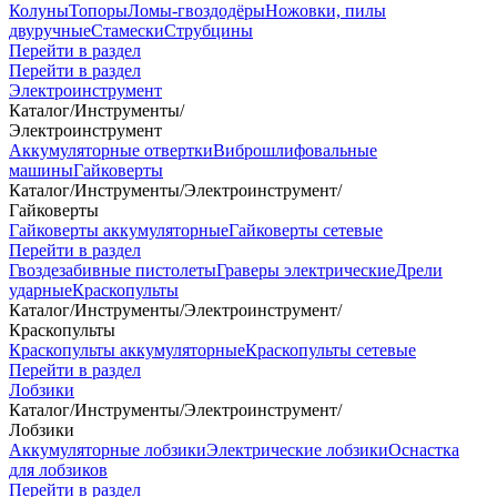
Колуны
Топоры
Ломы-гвоздодёры
Ножовки, пилы
двуручные
Стамески
Струбцины
Перейти в раздел
Перейти в раздел
Электроинструмент
Каталог
/
Инструменты
/
Электроинструмент
Аккумуляторные отвертки
Виброшлифовальные
машины
Гайковерты
Каталог
/
Инструменты
/
Электроинструмент
/
Гайковерты
Гайковерты аккумуляторные
Гайковерты сетевые
Перейти в раздел
Гвоздезабивные пистолеты
Граверы электрические
Дрели
ударные
Краскопульты
Каталог
/
Инструменты
/
Электроинструмент
/
Краскопульты
Краскопульты аккумуляторные
Краскопульты сетевые
Перейти в раздел
Лобзики
Каталог
/
Инструменты
/
Электроинструмент
/
Лобзики
Аккумуляторные лобзики
Электрические лобзики
Оснастка
для лобзиков
Перейти в раздел