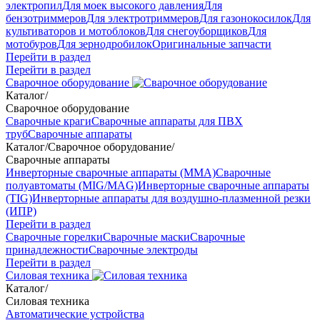
электропил
Для моек высокого давления
Для
бензотриммеров
Для электротриммеров
Для газонокосилок
Для
культиваторов и мотоблоков
Для снегоуборщиков
Для
мотобуров
Для зернодробилок
Оригинальные запчасти
Перейти в раздел
Перейти в раздел
Сварочное оборудование
Каталог
/
Сварочное оборудование
Сварочные краги
Сварочные аппараты для ПВХ
труб
Сварочные аппараты
Каталог
/
Сварочное оборудование
/
Сварочные аппараты
Инверторные сварочные аппараты (ММА)
Сварочные
полуавтоматы (MIG/MAG)
Инверторные сварочные аппараты
(TIG)
Инверторные аппараты для воздушно-плазменной резки
(ИПР)
Перейти в раздел
Сварочные горелки
Сварочные маски
Сварочные
принадлежности
Сварочные электроды
Перейти в раздел
Силовая техника
Каталог
/
Силовая техника
Автоматические устройства