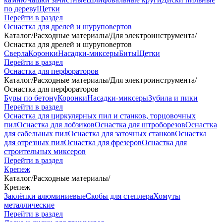
по дереву
Щетки
Перейти в раздел
Оснастка для дрелей и шуруповертов
Каталог
/
Расходные материалы
/
Для электроинструмента
/
Оснастка для дрелей и шуруповертов
Сверла
Коронки
Насадки-миксеры
Биты
Щетки
Перейти в раздел
Оснастка для перфораторов
Каталог
/
Расходные материалы
/
Для электроинструмента
/
Оснастка для перфораторов
Буры по бетону
Коронки
Насадки-миксеры
Зубила и пики
Перейти в раздел
Оснастка для циркулярных пил и станков, торцовочных
пил
Оснастка для лобзиков
Оснастка для штроборезов
Оснастка
для сабельных пил
Оснастка для заточных станков
Оснастка
для отрезных пил
Оснастка для фрезеров
Оснастка для
строительных миксеров
Перейти в раздел
Крепеж
Каталог
/
Расходные материалы
/
Крепеж
Заклёпки алюминиевые
Скобы для степлера
Хомуты
металлические
Перейти в раздел