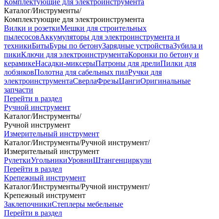
Комплектующие для электроинструмента
Каталог
/
Инструменты
/
Комплектующие для электроинструмента
Вилки и розетки
Мешки для строительных
пылесосов
Аккумуляторы для электроинструмента и
техники
Биты
Буры по бетону
Зарядные устройства
Зубила и
пики
Ключи для электроинструмента
Коронки по бетону и
керамике
Насадки-миксеры
Патроны для дрели
Пилки для
лобзиков
Полотна для сабельных пил
Ручки для
электроинструмента
Сверла
Фрезы
Цанги
Оригинальные
запчасти
Перейти в раздел
Ручной инструмент
Каталог
/
Инструменты
/
Ручной инструмент
Измерительный инструмент
Каталог
/
Инструменты
/
Ручной инструмент
/
Измерительный инструмент
Рулетки
Угольники
Уровни
Штангенциркули
Перейти в раздел
Крепежный инструмент
Каталог
/
Инструменты
/
Ручной инструмент
/
Крепежный инструмент
Заклепочники
Степлеры мебельные
Перейти в раздел