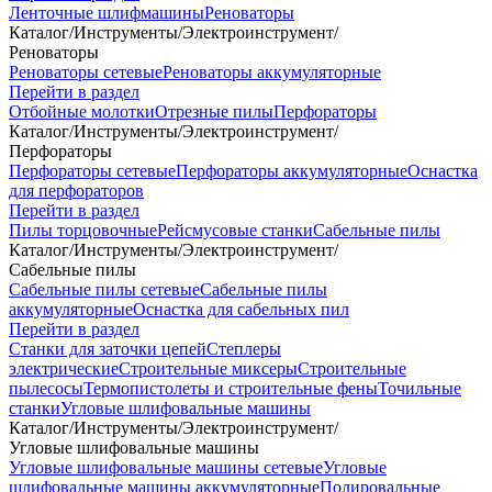
Ленточные шлифмашины
Реноваторы
Каталог
/
Инструменты
/
Электроинструмент
/
Реноваторы
Реноваторы сетевые
Реноваторы аккумуляторные
Перейти в раздел
Отбойные молотки
Отрезные пилы
Перфораторы
Каталог
/
Инструменты
/
Электроинструмент
/
Перфораторы
Перфораторы сетевые
Перфораторы аккумуляторные
Оснастка
для перфораторов
Перейти в раздел
Пилы торцовочные
Рейсмусовые станки
Сабельные пилы
Каталог
/
Инструменты
/
Электроинструмент
/
Сабельные пилы
Сабельные пилы сетевые
Сабельные пилы
аккумуляторные
Оснастка для сабельных пил
Перейти в раздел
Станки для заточки цепей
Степлеры
электрические
Строительные миксеры
Строительные
пылесосы
Термопистолеты и строительные фены
Точильные
станки
Угловые шлифовальные машины
Каталог
/
Инструменты
/
Электроинструмент
/
Угловые шлифовальные машины
Угловые шлифовальные машины сетевые
Угловые
шлифовальные машины аккумуляторные
Полировальные