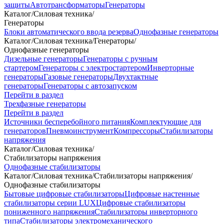
защиты
Автотрансформаторы
Генераторы
Каталог
/
Силовая техника
/
Генераторы
Блоки автоматического ввода резерва
Однофазные генераторы
Каталог
/
Силовая техника
/
Генераторы
/
Однофазные генераторы
Дизельные генераторы
Генераторы с ручным
стартером
Генераторы с электростартером
Инверторные
генераторы
Газовые генераторы
Двухтактные
генераторы
Генераторы с автозапуском
Перейти в раздел
Трехфазные генераторы
Перейти в раздел
Источники бесперебойного питания
Комплектующие для
генераторов
Пневмоинструмент
Компрессоры
Стабилизаторы
напряжения
Каталог
/
Силовая техника
/
Стабилизаторы напряжения
Однофазные стабилизаторы
Каталог
/
Силовая техника
/
Стабилизаторы напряжения
/
Однофазные стабилизаторы
Бытовые цифровые стабилизаторы
Цифровые настенные
стабилизаторы серии LUX
Цифровые стабилизаторы
пониженного напряжения
Стабилизаторы инверторного
типа
Стабилизаторы электромеханического