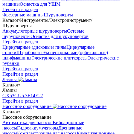
машины
Оснастка для УШМ
Перейти в раздел
Фрезерные машины
Шуруповерты
Каталог
/
Инструменты
/
Электроинструмент
/
Шуруповерты
Аккумуляторные шуруповерты
Сетевые
шуруповерты
Оснастка для шуруповертов
Перейти в раздел
Циркулярные (дисковые) пилы
Циркулярные
станки
Штроборезы
Эксцентриковые (орбитальные)
шлифмашины
Электрические плиткорезы
Электрические
рубанки
Перейти в раздел
Перейти в раздел
Лампы
Каталог
/
Лампы
GX53
GU5.3
Е14
Е27
Перейти в раздел
Насосное оборудование
Каталог
/
Насосное оборудование
Автоматика для насосов
Вибрационные
насосы
Гидроаккумуляторы
Дренажные
насосы
Комплектующие для насосов
Канализационные