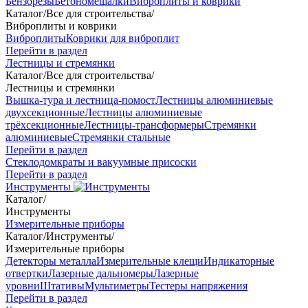
Бензорезы
Бетономешалки
Виброплиты и коврики
Каталог
/
Все для строительства
/
Виброплиты и коврики
Виброплиты
Коврики для виброплит
Перейти в раздел
Лестницы и стремянки
Каталог
/
Все для строительства
/
Лестницы и стремянки
Вышка-тура и лестница-помост
Лестницы алюминиевые
двухсекционные
Лестницы алюминиевые
трёхсекционные
Лестницы-трансформеры
Стремянки
алюминиевые
Стремянки стальные
Перейти в раздел
Стеклодомкраты и вакуумные присоски
Перейти в раздел
Инструменты
Каталог
/
Инструменты
Измерительные приборы
Каталог
/
Инструменты
/
Измерительные приборы
Детекторы металла
Измерительные клещи
Индикаторные
отвертки
Лазерные дальномеры
Лазерные
уровни
Штативы
Мультиметры
Тестеры напряжения
Перейти в раздел