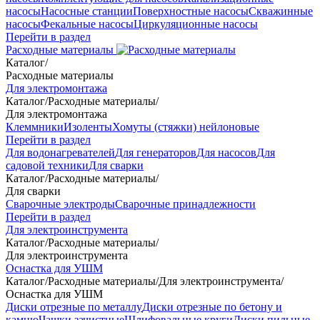
насосы
Насосные станции
Поверхностные насосы
Скважинные
насосы
Фекальные насосы
Циркуляционные насосы
Перейти в раздел
Расходные материалы
Каталог
/
Расходные материалы
Для электромонтажа
Каталог
/
Расходные материалы
/
Для электромонтажа
Клеммники
Изоленты
Хомуты (стяжки) нейлоновые
Перейти в раздел
Для водонагревателей
Для генераторов
Для насосов
Для
садовой техники
Для сварки
Каталог
/
Расходные материалы
/
Для сварки
Сварочные электроды
Сварочные принадлежности
Перейти в раздел
Для электроинструмента
Каталог
/
Расходные материалы
/
Для электроинструмента
Оснастка для УШМ
Каталог
/
Расходные материалы
/
Для электроинструмента
/
Оснастка для УШМ
Диски отрезные по металлу
Диски отрезные по бетону и
камню
Чашки зачистные
Шлифовальные круги
Диски пильные