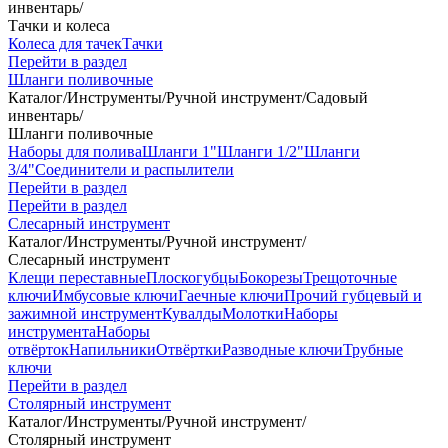
инвентарь
/
Тачки и колеса
Колеса для тачек
Тачки
Перейти в раздел
Шланги поливочные
Каталог
/
Инструменты
/
Ручной инструмент
/
Садовый
инвентарь
/
Шланги поливочные
Наборы для полива
Шланги 1"
Шланги 1/2"
Шланги
3/4"
Соединители и распылители
Перейти в раздел
Перейти в раздел
Слесарный инструмент
Каталог
/
Инструменты
/
Ручной инструмент
/
Слесарный инструмент
Клещи переставные
Плоскогубцы
Бокорезы
Трещоточные
ключи
Имбусовые ключи
Гаечные ключи
Прочий губцевый и
зажимной инструмент
Кувалды
Молотки
Наборы
инструмента
Наборы
отвёрток
Напильники
Отвёртки
Разводные ключи
Трубные
ключи
Перейти в раздел
Столярный инструмент
Каталог
/
Инструменты
/
Ручной инструмент
/
Столярный инструмент