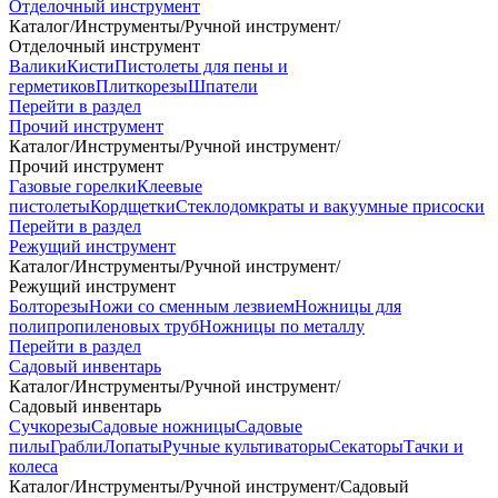
Отделочный инструмент
Каталог
/
Инструменты
/
Ручной инструмент
/
Отделочный инструмент
Валики
Кисти
Пистолеты для пены и
герметиков
Плиткорезы
Шпатели
Перейти в раздел
Прочий инструмент
Каталог
/
Инструменты
/
Ручной инструмент
/
Прочий инструмент
Газовые горелки
Клеевые
пистолеты
Кордщетки
Стеклодомкраты и вакуумные присоски
Перейти в раздел
Режущий инструмент
Каталог
/
Инструменты
/
Ручной инструмент
/
Режущий инструмент
Болторезы
Ножи со сменным лезвием
Ножницы для
полипропиленовых труб
Ножницы по металлу
Перейти в раздел
Садовый инвентарь
Каталог
/
Инструменты
/
Ручной инструмент
/
Садовый инвентарь
Сучкорезы
Садовые ножницы
Садовые
пилы
Грабли
Лопаты
Ручные культиваторы
Секаторы
Тачки и
колеса
Каталог
/
Инструменты
/
Ручной инструмент
/
Садовый