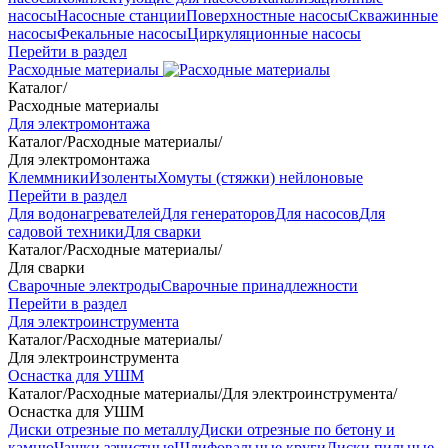
насосы
Насосные станции
Поверхностные насосы
Скважинные
насосы
Фекальные насосы
Циркуляционные насосы
Перейти в раздел
Расходные материалы
Каталог
/
Расходные материалы
Для электромонтажа
Каталог
/
Расходные материалы
/
Для электромонтажа
Клеммники
Изоленты
Хомуты (стяжки) нейлоновые
Перейти в раздел
Для водонагревателей
Для генераторов
Для насосов
Для
садовой техники
Для сварки
Каталог
/
Расходные материалы
/
Для сварки
Сварочные электроды
Сварочные принадлежности
Перейти в раздел
Для электроинструмента
Каталог
/
Расходные материалы
/
Для электроинструмента
Оснастка для УШМ
Каталог
/
Расходные материалы
/
Для электроинструмента
/
Оснастка для УШМ
Диски отрезные по металлу
Диски отрезные по бетону и
камню
Чашки зачистные
Шлифовальные круги
Диски пильные