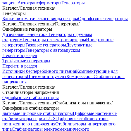
защиты
Автотрансформаторы
Генераторы
Каталог
/
Силовая техника
/
Генераторы
Блоки автоматического ввода резерва
Однофазные генераторы
Каталог
/
Силовая техника
/
Генераторы
/
Однофазные генераторы
Дизельные генераторы
Генераторы с ручным
стартером
Генераторы с электростартером
Инверторные
генераторы
Газовые генераторы
Двухтактные
генераторы
Генераторы с автозапуском
Перейти в раздел
Трехфазные генераторы
Перейти в раздел
Источники бесперебойного питания
Комплектующие для
генераторов
Пневмоинструмент
Компрессоры
Стабилизаторы
напряжения
Каталог
/
Силовая техника
/
Стабилизаторы напряжения
Однофазные стабилизаторы
Каталог
/
Силовая техника
/
Стабилизаторы напряжения
/
Однофазные стабилизаторы
Бытовые цифровые стабилизаторы
Цифровые настенные
стабилизаторы серии LUX
Цифровые стабилизаторы
пониженного напряжения
Стабилизаторы инверторного
типа
Стабилизаторы электромеханического