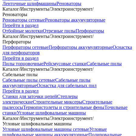
Ленточные шлифмашины
Реноваторы
Каталог
/
Инструменты
/
Электроинструмент
/
Реноваторы
Реноваторы сетевые
Реноваторы аккумуляторные
Перейти в раздел
Отбойные молотки
Отрезные пилы
Перфораторы
Каталог
/
Инструменты
/
Электроинструмент
/
Перфораторы
Перфораторы сетевые
Перфораторы аккумуляторные
Оснастка
для перфораторов
Перейти в раздел
Пилы торцовочные
Рейсмусовые станки
Сабельные пилы
Каталог
/
Инструменты
/
Электроинструмент
/
Сабельные пилы
Сабельные пилы сетевые
Сабельные пилы
аккумуляторные
Оснастка для сабельных пил
Перейти в раздел
Станки для заточки цепей
Степлеры
электрические
Строительные миксеры
Строительные
пылесосы
Термопистолеты и строительные фены
Точильные
станки
Угловые шлифовальные машины
Каталог
/
Инструменты
/
Электроинструмент
/
Угловые шлифовальные машины
Угловые шлифовальные машины сетевые
Угловые
шлифовальные машины аккумуляторные
Полировальные