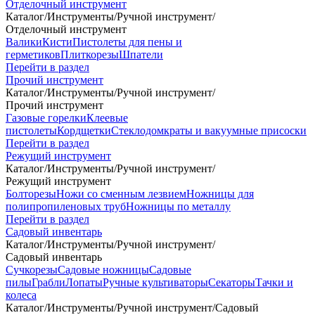
Отделочный инструмент
Каталог
/
Инструменты
/
Ручной инструмент
/
Отделочный инструмент
Валики
Кисти
Пистолеты для пены и
герметиков
Плиткорезы
Шпатели
Перейти в раздел
Прочий инструмент
Каталог
/
Инструменты
/
Ручной инструмент
/
Прочий инструмент
Газовые горелки
Клеевые
пистолеты
Кордщетки
Стеклодомкраты и вакуумные присоски
Перейти в раздел
Режущий инструмент
Каталог
/
Инструменты
/
Ручной инструмент
/
Режущий инструмент
Болторезы
Ножи со сменным лезвием
Ножницы для
полипропиленовых труб
Ножницы по металлу
Перейти в раздел
Садовый инвентарь
Каталог
/
Инструменты
/
Ручной инструмент
/
Садовый инвентарь
Сучкорезы
Садовые ножницы
Садовые
пилы
Грабли
Лопаты
Ручные культиваторы
Секаторы
Тачки и
колеса
Каталог
/
Инструменты
/
Ручной инструмент
/
Садовый