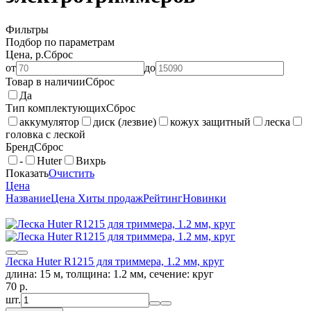
Фильтры
Подбор по параметрам
Цена, р.
Сброс
от
до
Товар в наличии
Сброс
Да
Тип комплектующих
Сброс
аккумулятор
диск (лезвие)
кожух защитный
леска
головка с леской
Бренд
Сброс
-
Huter
Вихрь
Показать
Очистить
Цена
Название
Цена
Хиты продаж
Рейтинг
Новинки
Леска Huter R1215 для триммера, 1.2 мм, круг
длина: 15 м, толщина: 1.2 мм, сечение: круг
70
p.
шт.