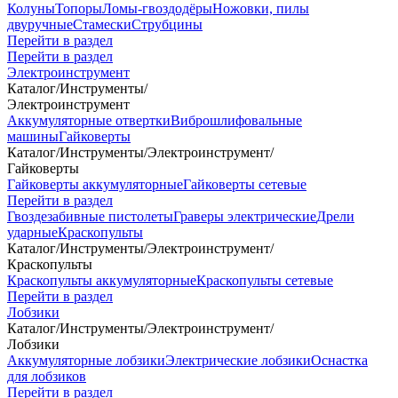
Колуны
Топоры
Ломы-гвоздодёры
Ножовки, пилы
двуручные
Стамески
Струбцины
Перейти в раздел
Перейти в раздел
Электроинструмент
Каталог
/
Инструменты
/
Электроинструмент
Аккумуляторные отвертки
Виброшлифовальные
машины
Гайковерты
Каталог
/
Инструменты
/
Электроинструмент
/
Гайковерты
Гайковерты аккумуляторные
Гайковерты сетевые
Перейти в раздел
Гвоздезабивные пистолеты
Граверы электрические
Дрели
ударные
Краскопульты
Каталог
/
Инструменты
/
Электроинструмент
/
Краскопульты
Краскопульты аккумуляторные
Краскопульты сетевые
Перейти в раздел
Лобзики
Каталог
/
Инструменты
/
Электроинструмент
/
Лобзики
Аккумуляторные лобзики
Электрические лобзики
Оснастка
для лобзиков
Перейти в раздел