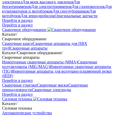
электропил
Для моек высокого давления
Для
бензотриммеров
Для электротриммеров
Для газонокосилок
Для
культиваторов и мотоблоков
Для снегоуборщиков
Для
мотобуров
Для зернодробилок
Оригинальные запчасти
Перейти в раздел
Перейти в раздел
Сварочное оборудование
Каталог
/
Сварочное оборудование
Сварочные краги
Сварочные аппараты для ПВХ
труб
Сварочные аппараты
Каталог
/
Сварочное оборудование
/
Сварочные аппараты
Инверторные сварочные аппараты (ММА)
Сварочные
полуавтоматы (MIG/MAG)
Инверторные сварочные аппараты
(TIG)
Инверторные аппараты для воздушно-плазменной резки
(ИПР)
Перейти в раздел
Сварочные горелки
Сварочные маски
Сварочные
принадлежности
Сварочные электроды
Перейти в раздел
Силовая техника
Каталог
/
Силовая техника
Автоматические устройства