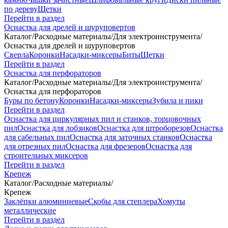
по дереву
Щетки
Перейти в раздел
Оснастка для дрелей и шуруповертов
Каталог
/
Расходные материалы
/
Для электроинструмента
/
Оснастка для дрелей и шуруповертов
Сверла
Коронки
Насадки-миксеры
Биты
Щетки
Перейти в раздел
Оснастка для перфораторов
Каталог
/
Расходные материалы
/
Для электроинструмента
/
Оснастка для перфораторов
Буры по бетону
Коронки
Насадки-миксеры
Зубила и пики
Перейти в раздел
Оснастка для циркулярных пил и станков, торцовочных
пил
Оснастка для лобзиков
Оснастка для штроборезов
Оснастка
для сабельных пил
Оснастка для заточных станков
Оснастка
для отрезных пил
Оснастка для фрезеров
Оснастка для
строительных миксеров
Перейти в раздел
Крепеж
Каталог
/
Расходные материалы
/
Крепеж
Заклёпки алюминиевые
Скобы для степлера
Хомуты
металлические
Перейти в раздел