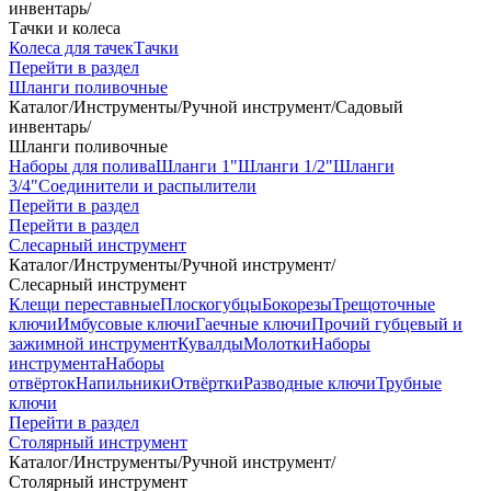
инвентарь
/
Тачки и колеса
Колеса для тачек
Тачки
Перейти в раздел
Шланги поливочные
Каталог
/
Инструменты
/
Ручной инструмент
/
Садовый
инвентарь
/
Шланги поливочные
Наборы для полива
Шланги 1"
Шланги 1/2"
Шланги
3/4"
Соединители и распылители
Перейти в раздел
Перейти в раздел
Слесарный инструмент
Каталог
/
Инструменты
/
Ручной инструмент
/
Слесарный инструмент
Клещи переставные
Плоскогубцы
Бокорезы
Трещоточные
ключи
Имбусовые ключи
Гаечные ключи
Прочий губцевый и
зажимной инструмент
Кувалды
Молотки
Наборы
инструмента
Наборы
отвёрток
Напильники
Отвёртки
Разводные ключи
Трубные
ключи
Перейти в раздел
Столярный инструмент
Каталог
/
Инструменты
/
Ручной инструмент
/
Столярный инструмент