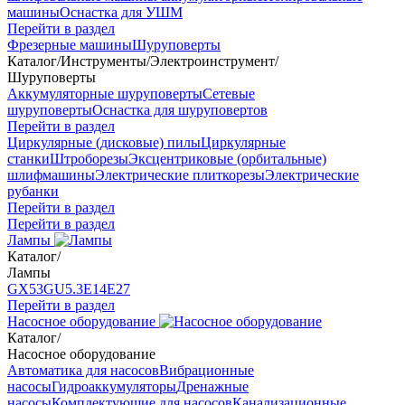
машины
Оснастка для УШМ
Перейти в раздел
Фрезерные машины
Шуруповерты
Каталог
/
Инструменты
/
Электроинструмент
/
Шуруповерты
Аккумуляторные шуруповерты
Сетевые
шуруповерты
Оснастка для шуруповертов
Перейти в раздел
Циркулярные (дисковые) пилы
Циркулярные
станки
Штроборезы
Эксцентриковые (орбитальные)
шлифмашины
Электрические плиткорезы
Электрические
рубанки
Перейти в раздел
Перейти в раздел
Лампы
Каталог
/
Лампы
GX53
GU5.3
Е14
Е27
Перейти в раздел
Насосное оборудование
Каталог
/
Насосное оборудование
Автоматика для насосов
Вибрационные
насосы
Гидроаккумуляторы
Дренажные
насосы
Комплектующие для насосов
Канализационные