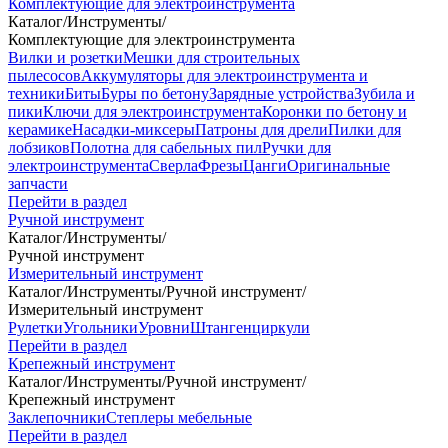
Комплектующие для электроинструмента
Каталог
/
Инструменты
/
Комплектующие для электроинструмента
Вилки и розетки
Мешки для строительных
пылесосов
Аккумуляторы для электроинструмента и
техники
Биты
Буры по бетону
Зарядные устройства
Зубила и
пики
Ключи для электроинструмента
Коронки по бетону и
керамике
Насадки-миксеры
Патроны для дрели
Пилки для
лобзиков
Полотна для сабельных пил
Ручки для
электроинструмента
Сверла
Фрезы
Цанги
Оригинальные
запчасти
Перейти в раздел
Ручной инструмент
Каталог
/
Инструменты
/
Ручной инструмент
Измерительный инструмент
Каталог
/
Инструменты
/
Ручной инструмент
/
Измерительный инструмент
Рулетки
Угольники
Уровни
Штангенциркули
Перейти в раздел
Крепежный инструмент
Каталог
/
Инструменты
/
Ручной инструмент
/
Крепежный инструмент
Заклепочники
Степлеры мебельные
Перейти в раздел