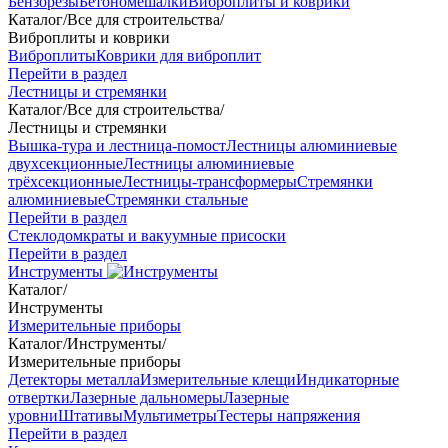
Бензорезы
Бетономешалки
Виброплиты и коврики
Каталог
/
Все для строительства
/
Виброплиты и коврики
Виброплиты
Коврики для виброплит
Перейти в раздел
Лестницы и стремянки
Каталог
/
Все для строительства
/
Лестницы и стремянки
Вышка-тура и лестница-помост
Лестницы алюминиевые
двухсекционные
Лестницы алюминиевые
трёхсекционные
Лестницы-трансформеры
Стремянки
алюминиевые
Стремянки стальные
Перейти в раздел
Стеклодомкраты и вакуумные присоски
Перейти в раздел
Инструменты
Каталог
/
Инструменты
Измерительные приборы
Каталог
/
Инструменты
/
Измерительные приборы
Детекторы металла
Измерительные клещи
Индикаторные
отвертки
Лазерные дальномеры
Лазерные
уровни
Штативы
Мультиметры
Тестеры напряжения
Перейти в раздел